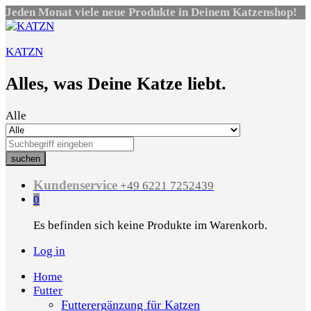
Jeden Monat viele neue Produkte in Deinem Katzenshop!
KATZN
Alles, was Deine Katze liebt.
Alle
suchen
Kundenservice
+49 6221 7252439
0
Es befinden sich keine Produkte im Warenkorb.
Log in
Home
Futter
Futterergänzung für Katzen