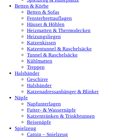
Betten & Körbe
Betten & Sofas
Fensterbrettauflagen
Häuser & Höhlen
Heizmatten & Thermodecken
Heizungsliegen
Katzenkissen
Katzentunnel & Raschelsäcke
Tunnel & Raschelsäcke
Kühlmatten
Treppen
Halsbänder
Geschirre
Halsbänder
Katzenadressanhänger & Blinker
Näpfe
Napfunterlagen
Futter- & Wassernäpfe
Katzentränken & Trinkbrunnen
Reisenäpfe
Spielzeug
Catnip – Spielzeug