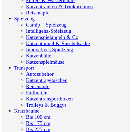
Futter- & Wassernäpfe
Katzentränken & Trinkbrunnen
Reisenäpfe
Spielzeug
Catnip – Spielzeug
Intelligenz-Spielzeug
Katzenspielangeln & Co
Katzentunnel & Raschelsäcke
Innovatives Spielzeug
Katzenbälle
Katzenspielmäuse
Transport
Autozubehör
Katzentragetaschen
Reisenäpfe
Falthütten
Katzentransportboxen
Trolleys & Buggys
Kratzbäume
Bis 100 cm
Bis 175 cm
Bis 225 cm