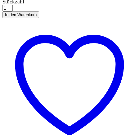
Trixie
Stückzahl
Dog
Activity
In den Warenkorb
Joggingleine
quantity