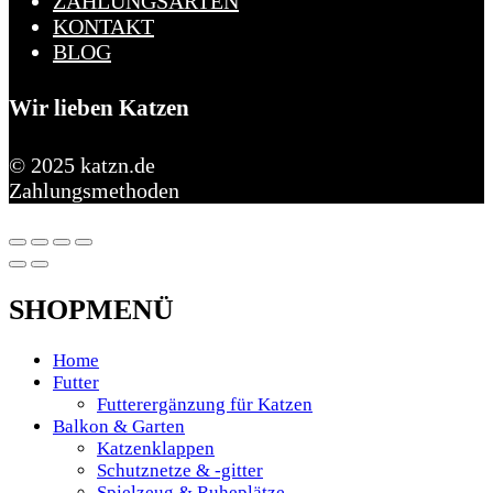
ZAHLUNGSARTEN
KONTAKT
BLOG
Wir lieben Katzen
© 2025 katzn.de
Zahlungsmethoden
SHOPMENÜ
Home
Futter
Futterergänzung für Katzen
Balkon & Garten
Katzenklappen
Schutznetze & -gitter
Spielzeug & Ruheplätze