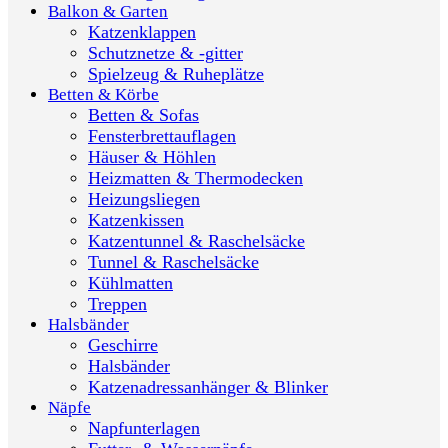
Balkon & Garten
Katzenklappen
Schutznetze & -gitter
Spielzeug & Ruheplätze
Betten & Körbe
Betten & Sofas
Fensterbrettauflagen
Häuser & Höhlen
Heizmatten & Thermodecken
Heizungsliegen
Katzenkissen
Katzentunnel & Raschelsäcke
Tunnel & Raschelsäcke
Kühlmatten
Treppen
Halsbänder
Geschirre
Halsbänder
Katzenadressanhänger & Blinker
Näpfe
Napfunterlagen