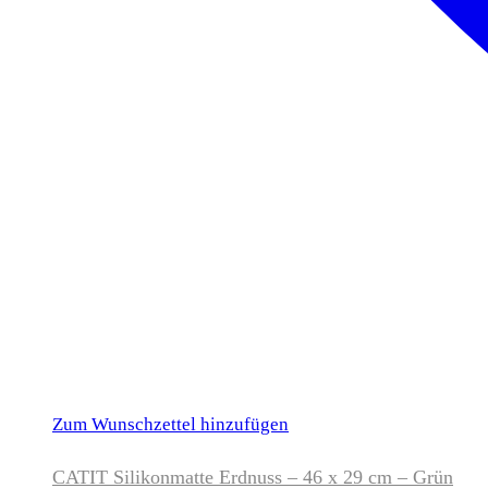
Zum Wunschzettel hinzufügen
CATIT Silikonmatte Erdnuss – 46 x 29 cm – Grün