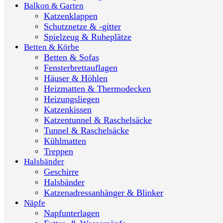
Balkon & Garten
Katzenklappen
Schutznetze & -gitter
Spielzeug & Ruheplätze
Betten & Körbe
Betten & Sofas
Fensterbrettauflagen
Häuser & Höhlen
Heizmatten & Thermodecken
Heizungsliegen
Katzenkissen
Katzentunnel & Raschelsäcke
Tunnel & Raschelsäcke
Kühlmatten
Treppen
Halsbänder
Geschirre
Halsbänder
Katzenadressanhänger & Blinker
Näpfe
Napfunterlagen