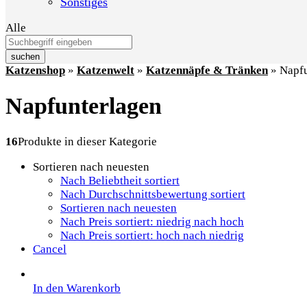
Sonstiges
Alle
suchen
Katzenshop
»
Katzenwelt
»
Katzennäpfe & Tränken
»
Napfu
Napfunterlagen
16
Produkte in dieser Kategorie
Sortieren nach neuesten
Nach Beliebtheit sortiert
Nach Durchschnittsbewertung sortiert
Sortieren nach neuesten
Nach Preis sortiert: niedrig nach hoch
Nach Preis sortiert: hoch nach niedrig
Cancel
In den Warenkorb