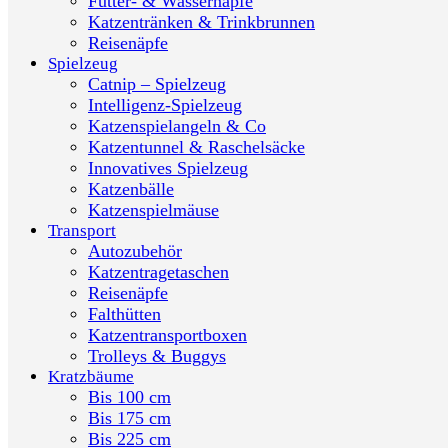
Futter- & Wassernäpfe
Katzentränken & Trinkbrunnen
Reisenäpfe
Spielzeug
Catnip – Spielzeug
Intelligenz-Spielzeug
Katzenspielangeln & Co
Katzentunnel & Raschelsäcke
Innovatives Spielzeug
Katzenbälle
Katzenspielmäuse
Transport
Autozubehör
Katzentragetaschen
Reisenäpfe
Falthütten
Katzentransportboxen
Trolleys & Buggys
Kratzbäume
Bis 100 cm
Bis 175 cm
Bis 225 cm