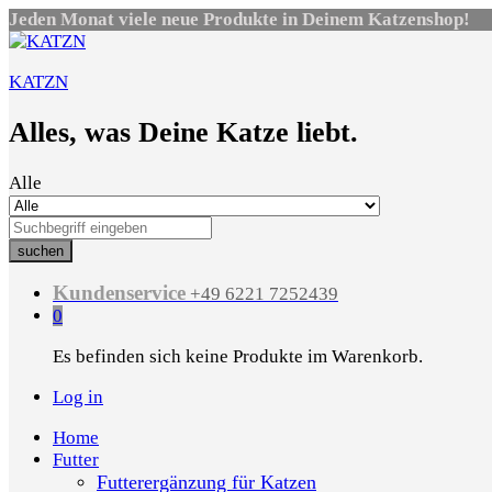
Jeden Monat viele neue Produkte in Deinem Katzenshop!
KATZN
Alles, was Deine Katze liebt.
Alle
suchen
Kundenservice
+49 6221 7252439
0
Es befinden sich keine Produkte im Warenkorb.
Log in
Home
Futter
Futterergänzung für Katzen