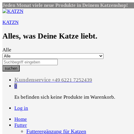
Jeden Monat viele neue Produkte in Deinem Katzenshop!
KATZN
Alles, was Deine Katze liebt.
Alle
suchen
Kundenservice
+49 6221 7252439
0
Es befinden sich keine Produkte im Warenkorb.
Log in
Home
Futter
Futterergänzung für Katzen