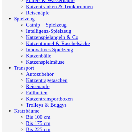
Futter- & Wassernäpfe
Katzentränken & Trinkbrunnen
Reisenäpfe
Spielzeug
Catnip – Spielzeug
Intelligenz-Spielzeug
Katzenspielangeln & Co
Katzentunnel & Raschelsäcke
Innovatives Spielzeug
Katzenbälle
Katzenspielmäuse
Transport
Autozubehör
Katzentragetaschen
Reisenäpfe
Falthütten
Katzentransportboxen
Trolleys & Buggys
Kratzbäume
Bis 100 cm
Bis 175 cm
Bis 225 cm