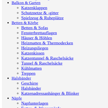
Balkon & Garten
Katzenklappen
Schutznetze & -gitter
Spielzeug & Ruheplätze
Betten & Körbe
Betten & Sofas
Fensterbrettauflagen
Häuser & Höhlen
Heizmatten & Thermodecken
Heizungsliegen
Katzenkissen
Katzentunnel & Raschelsäcke
Tunnel & Raschelsäcke
Kühlmatten
Treppen
Halsbänder
Geschirre
Halsbänder
Katzenadressanhänger & Blinker
Näpfe
Napfunterlagen