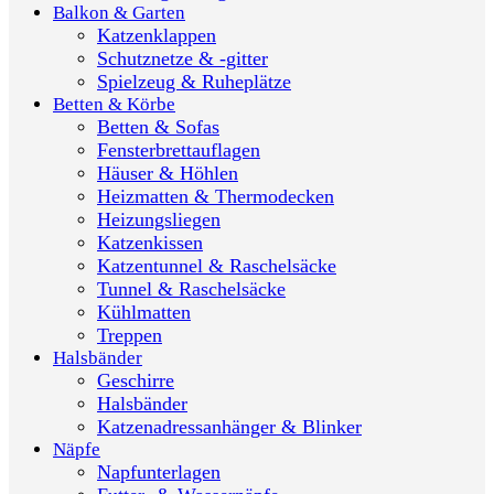
Balkon & Garten
Katzenklappen
Schutznetze & -gitter
Spielzeug & Ruheplätze
Betten & Körbe
Betten & Sofas
Fensterbrettauflagen
Häuser & Höhlen
Heizmatten & Thermodecken
Heizungsliegen
Katzenkissen
Katzentunnel & Raschelsäcke
Tunnel & Raschelsäcke
Kühlmatten
Treppen
Halsbänder
Geschirre
Halsbänder
Katzenadressanhänger & Blinker
Näpfe
Napfunterlagen