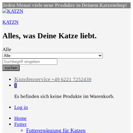
Jeden Monat viele neue Produkte in Deinem Katzenshop!
KATZN
Alles, was Deine Katze liebt.
Alle
suchen
Kundenservice
+49 6221 7252439
0
Es befinden sich keine Produkte im Warenkorb.
Log in
Home
Futter
Futterergänzung für Katzen