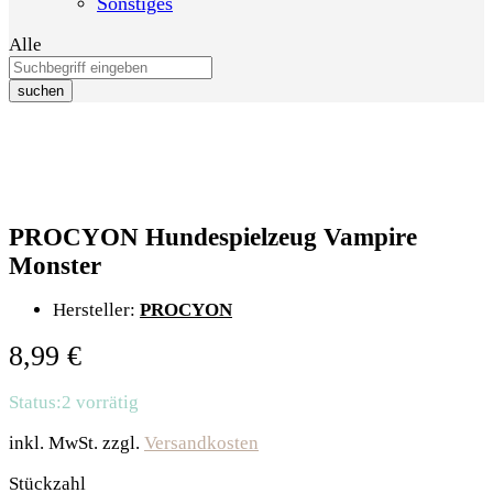
Sonstiges
Alle
suchen
PROCYON Hundespielzeug Vampire
Monster
Hersteller:
PROCYON
8,99
€
Status:
2 vorrätig
inkl. MwSt.
zzgl.
Versandkosten
PROCYON
Stückzahl