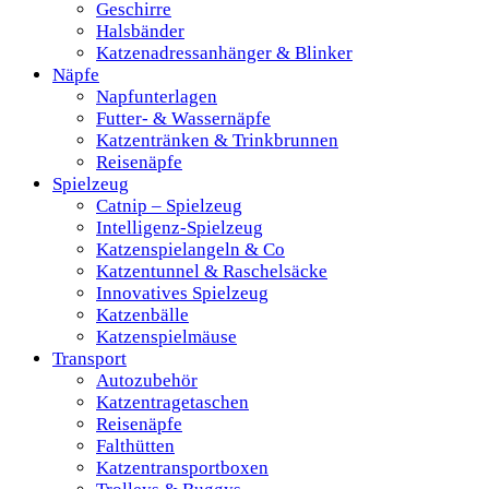
Geschirre
Halsbänder
Katzenadressanhänger & Blinker
Näpfe
Napfunterlagen
Futter- & Wassernäpfe
Katzentränken & Trinkbrunnen
Reisenäpfe
Spielzeug
Catnip – Spielzeug
Intelligenz-Spielzeug
Katzenspielangeln & Co
Katzentunnel & Raschelsäcke
Innovatives Spielzeug
Katzenbälle
Katzenspielmäuse
Transport
Autozubehör
Katzentragetaschen
Reisenäpfe
Falthütten
Katzentransportboxen