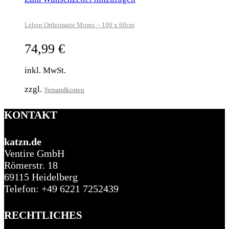
Lebon Orthomatte Momo – 100 x 60cm
74,99
€
inkl. MwSt.
zzgl.
Versandkosten
KONTAKT
katzn.de
Ventire GmbH
Römerstr. 18
69115 Heidelberg
Telefon: +49 6221 7252439
RECHTLICHES