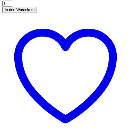
Hundespielzeug
Vampire
In den Warenkorb
Monster
quantity