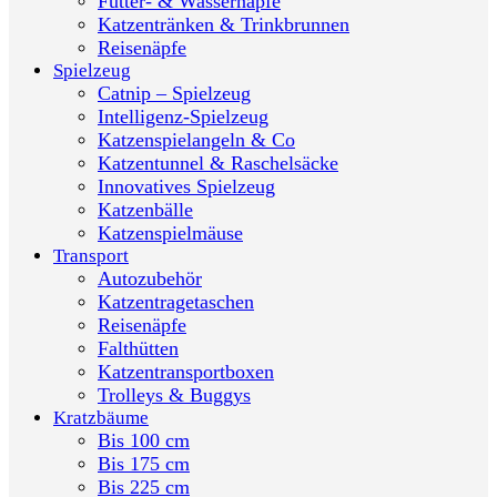
Futter- & Wassernäpfe
Katzentränken & Trinkbrunnen
Reisenäpfe
Spielzeug
Catnip – Spielzeug
Intelligenz-Spielzeug
Katzenspielangeln & Co
Katzentunnel & Raschelsäcke
Innovatives Spielzeug
Katzenbälle
Katzenspielmäuse
Transport
Autozubehör
Katzentragetaschen
Reisenäpfe
Falthütten
Katzentransportboxen
Trolleys & Buggys
Kratzbäume
Bis 100 cm
Bis 175 cm
Bis 225 cm