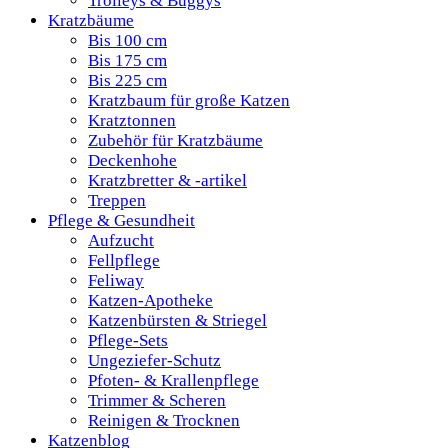
Trolleys & Buggys
Kratzbäume
Bis 100 cm
Bis 175 cm
Bis 225 cm
Kratzbaum für große Katzen
Kratztonnen
Zubehör für Kratzbäume
Deckenhohe
Kratzbretter & -artikel
Treppen
Pflege & Gesundheit
Aufzucht
Fellpflege
Feliway
Katzen-Apotheke
Katzenbürsten & Striegel
Pflege-Sets
Ungeziefer-Schutz
Pfoten- & Krallenpflege
Trimmer & Scheren
Reinigen & Trocknen
Katzenblog