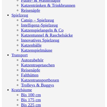
Futter- & Wassernäpfe
Katzentränken & Trinkbrunnen
Reisenäpfe
Spielzeug
Catnip – Spielzeug
Intelligenz-Spielzeug
Katzenspielangeln & Co
Katzentunnel & Raschelsäcke
Innovatives Spielzeug
Katzenbälle
Katzenspielmäuse
Transport
Autozubehör
Katzentragetaschen
Reisenäpfe
Falthütten
Katzentransportboxen
Trolleys & Buggys
Kratzbäume
Bis 100 cm
Bis 175 cm
Bis 225 cm