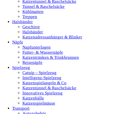
Katzentunnel & Raschelsäcke
Tunnel & Raschelsäcke
Kühlmatten
Treppen
Halsbänder
Geschirre
Halsbänder
Katzenadressanhänger & Blinker
Näpfe
Napfunterlagen
Futter- & Wassernäpfe
Katzentränken & Trinkbrunnen
Reisenäpfe
Spielzeug
Catnip – Spielzeug
Intelligenz-Spielzeug
Katzenspielangeln & Co
Katzentunnel & Raschelsäcke
Innovatives Spielzeug
Katzenbälle
Katzenspielmäuse
Transport
Autozubehör