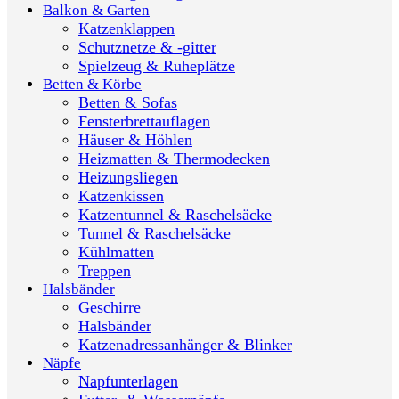
Balkon & Garten
Katzenklappen
Schutznetze & -gitter
Spielzeug & Ruheplätze
Betten & Körbe
Betten & Sofas
Fensterbrettauflagen
Häuser & Höhlen
Heizmatten & Thermodecken
Heizungsliegen
Katzenkissen
Katzentunnel & Raschelsäcke
Tunnel & Raschelsäcke
Kühlmatten
Treppen
Halsbänder
Geschirre
Halsbänder
Katzenadressanhänger & Blinker
Näpfe
Napfunterlagen