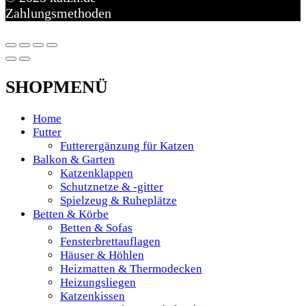
Zahlungsmethoden
SHOPMENÜ
Home
Futter
Futterergänzung für Katzen
Balkon & Garten
Katzenklappen
Schutznetze & -gitter
Spielzeug & Ruheplätze
Betten & Körbe
Betten & Sofas
Fensterbrettauflagen
Häuser & Höhlen
Heizmatten & Thermodecken
Heizungsliegen
Katzenkissen