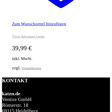
Zum Wunschzettel hinzufügen
Trixie Adventure Carpet
39,99
€
inkl. MwSt.
zzgl.
Versandkosten
KONTAKT
katzn.de
Ventire GmbH
Römerstr. 18
69115 Heidelberg