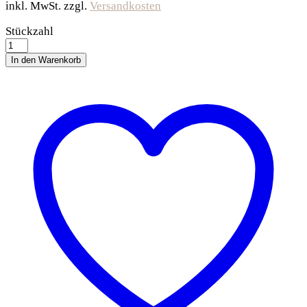
inkl. MwSt.
zzgl.
Versandkosten
Trixie
Stückzahl
Katzentoilette
Vico
In den Warenkorb
-
Grau
quantity