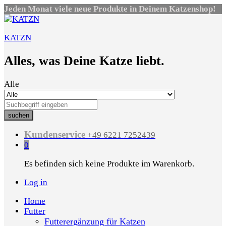
Jeden Monat viele neue Produkte in Deinem Katzenshop!
KATZN
Alles, was Deine Katze liebt.
Alle
suchen
Kundenservice
+49 6221 7252439
0
Es befinden sich keine Produkte im Warenkorb.
Log in
Home
Futter
Futterergänzung für Katzen