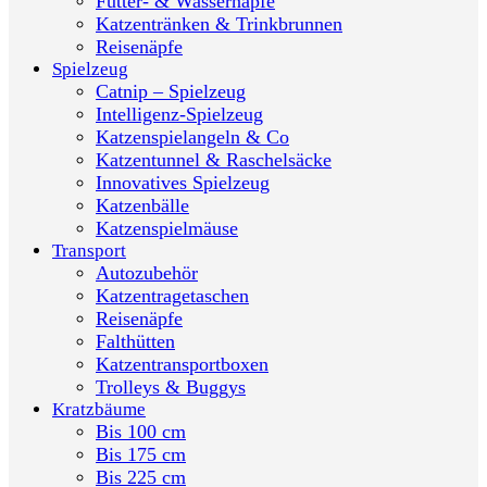
Futter- & Wassernäpfe
Katzentränken & Trinkbrunnen
Reisenäpfe
Spielzeug
Catnip – Spielzeug
Intelligenz-Spielzeug
Katzenspielangeln & Co
Katzentunnel & Raschelsäcke
Innovatives Spielzeug
Katzenbälle
Katzenspielmäuse
Transport
Autozubehör
Katzentragetaschen
Reisenäpfe
Falthütten
Katzentransportboxen
Trolleys & Buggys
Kratzbäume
Bis 100 cm
Bis 175 cm
Bis 225 cm