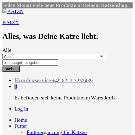
Jeden Monat viele neue Produkte in Deinem Katzenshop!
KATZN
Alles, was Deine Katze liebt.
Alle
suchen
Kundenservice
+49 6221 7252439
0
Es befinden sich keine Produkte im Warenkorb.
Log in
Home
Futter
Futterergänzung für Katzen