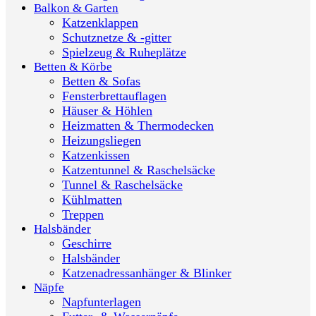
Balkon & Garten
Katzenklappen
Schutznetze & -gitter
Spielzeug & Ruheplätze
Betten & Körbe
Betten & Sofas
Fensterbrettauflagen
Häuser & Höhlen
Heizmatten & Thermodecken
Heizungsliegen
Katzenkissen
Katzentunnel & Raschelsäcke
Tunnel & Raschelsäcke
Kühlmatten
Treppen
Halsbänder
Geschirre
Halsbänder
Katzenadressanhänger & Blinker
Näpfe
Napfunterlagen