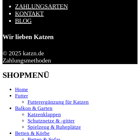
ZAHLUNGSARTEN
KONTAKT
BLOG
Wir lieben Katzen
© 2025 katzn.de
Zahlungsmethoden
SHOPMENÜ
Home
Futter
Futterergänzung für Katzen
Balkon & Garten
Katzenklappen
Schutznetze & -gitter
Spielzeug & Ruheplätze
Betten & Körbe
Betten & Sofas