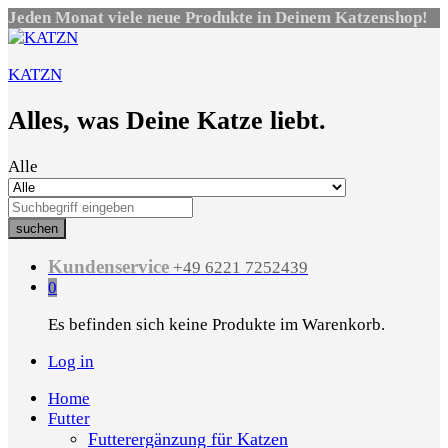
Jeden Monat viele neue Produkte in Deinem Katzenshop!
KATZN
Alles, was Deine Katze liebt.
Alle
suchen
Kundenservice
+49 6221 7252439
0
Es befinden sich keine Produkte im Warenkorb.
Log in
Home
Futter
Futterergänzung für Katzen