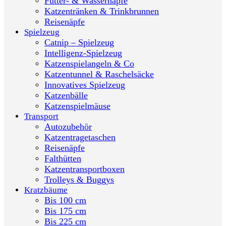
Futter- & Wassernäpfe
Katzentränken & Trinkbrunnen
Reisenäpfe
Spielzeug
Catnip – Spielzeug
Intelligenz-Spielzeug
Katzenspielangeln & Co
Katzentunnel & Raschelsäcke
Innovatives Spielzeug
Katzenbälle
Katzenspielmäuse
Transport
Autozubehör
Katzentragetaschen
Reisenäpfe
Falthütten
Katzentransportboxen
Trolleys & Buggys
Kratzbäume
Bis 100 cm
Bis 175 cm
Bis 225 cm