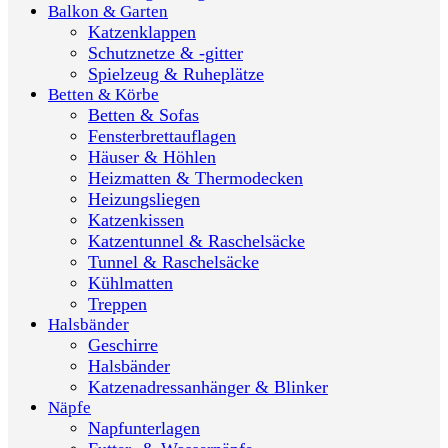
Balkon & Garten
Katzenklappen
Schutznetze & -gitter
Spielzeug & Ruheplätze
Betten & Körbe
Betten & Sofas
Fensterbrettauflagen
Häuser & Höhlen
Heizmatten & Thermodecken
Heizungsliegen
Katzenkissen
Katzentunnel & Raschelsäcke
Tunnel & Raschelsäcke
Kühlmatten
Treppen
Halsbänder
Geschirre
Halsbänder
Katzenadressanhänger & Blinker
Näpfe
Napfunterlagen