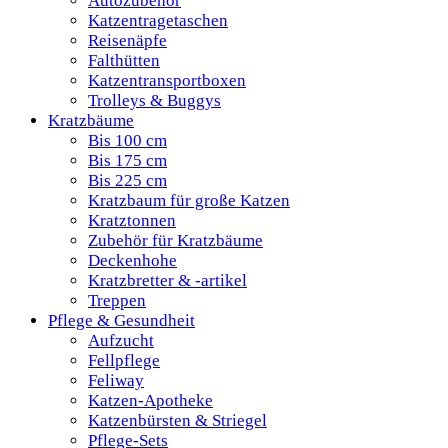
Autozubehör
Katzentragetaschen
Reisenäpfe
Falthütten
Katzentransportboxen
Trolleys & Buggys
Kratzbäume
Bis 100 cm
Bis 175 cm
Bis 225 cm
Kratzbaum für große Katzen
Kratztonnen
Zubehör für Kratzbäume
Deckenhohe
Kratzbretter & -artikel
Treppen
Pflege & Gesundheit
Aufzucht
Fellpflege
Feliway
Katzen-Apotheke
Katzenbürsten & Striegel
Pflege-Sets