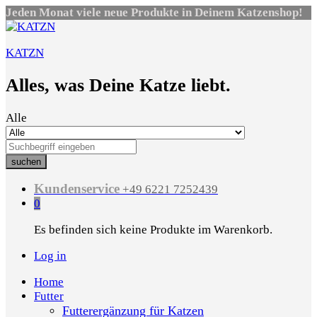
Jeden Monat viele neue Produkte in Deinem Katzenshop!
KATZN
Alles, was Deine Katze liebt.
Alle
suchen
Kundenservice
+49 6221 7252439
0
Es befinden sich keine Produkte im Warenkorb.
Log in
Home
Futter
Futterergänzung für Katzen