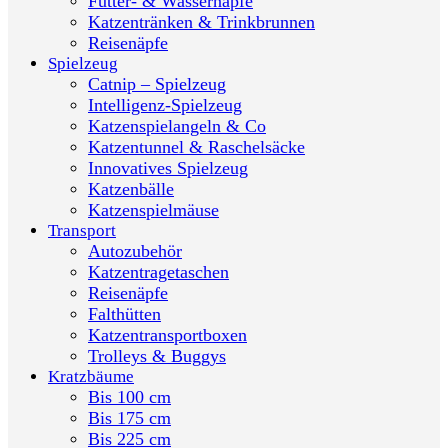
Futter- & Wassernäpfe
Katzentränken & Trinkbrunnen
Reisenäpfe
Spielzeug
Catnip – Spielzeug
Intelligenz-Spielzeug
Katzenspielangeln & Co
Katzentunnel & Raschelsäcke
Innovatives Spielzeug
Katzenbälle
Katzenspielmäuse
Transport
Autozubehör
Katzentragetaschen
Reisenäpfe
Falthütten
Katzentransportboxen
Trolleys & Buggys
Kratzbäume
Bis 100 cm
Bis 175 cm
Bis 225 cm