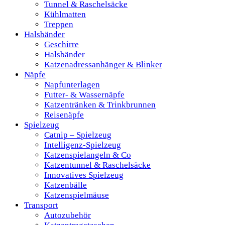
Tunnel & Raschelsäcke
Kühlmatten
Treppen
Halsbänder
Geschirre
Halsbänder
Katzenadressanhänger & Blinker
Näpfe
Napfunterlagen
Futter- & Wassernäpfe
Katzentränken & Trinkbrunnen
Reisenäpfe
Spielzeug
Catnip – Spielzeug
Intelligenz-Spielzeug
Katzenspielangeln & Co
Katzentunnel & Raschelsäcke
Innovatives Spielzeug
Katzenbälle
Katzenspielmäuse
Transport
Autozubehör