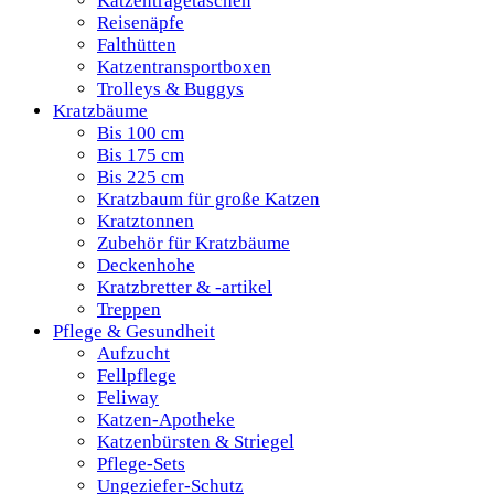
Katzentragetaschen
Reisenäpfe
Falthütten
Katzentransportboxen
Trolleys & Buggys
Kratzbäume
Bis 100 cm
Bis 175 cm
Bis 225 cm
Kratzbaum für große Katzen
Kratztonnen
Zubehör für Kratzbäume
Deckenhohe
Kratzbretter & -artikel
Treppen
Pflege & Gesundheit
Aufzucht
Fellpflege
Feliway
Katzen-Apotheke
Katzenbürsten & Striegel
Pflege-Sets
Ungeziefer-Schutz