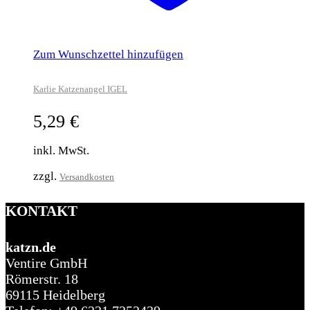
Zum Wunschzettel hinzufügen
Karlie Katzenangel IGEL
5,29
€
inkl. MwSt.
zzgl.
Versandkosten
KONTAKT
katzn.de
Ventire GmbH
Römerstr. 18
69115 Heidelberg