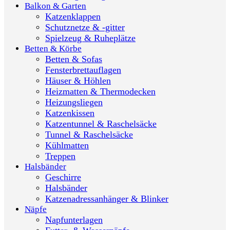
Balkon & Garten
Katzenklappen
Schutznetze & -gitter
Spielzeug & Ruheplätze
Betten & Körbe
Betten & Sofas
Fensterbrettauflagen
Häuser & Höhlen
Heizmatten & Thermodecken
Heizungsliegen
Katzenkissen
Katzentunnel & Raschelsäcke
Tunnel & Raschelsäcke
Kühlmatten
Treppen
Halsbänder
Geschirre
Halsbänder
Katzenadressanhänger & Blinker
Näpfe
Napfunterlagen