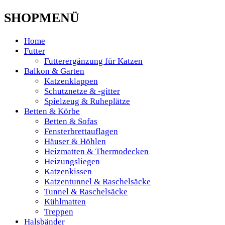
SHOPMENÜ
Home
Futter
Futterergänzung für Katzen
Balkon & Garten
Katzenklappen
Schutznetze & -gitter
Spielzeug & Ruheplätze
Betten & Körbe
Betten & Sofas
Fensterbrettauflagen
Häuser & Höhlen
Heizmatten & Thermodecken
Heizungsliegen
Katzenkissen
Katzentunnel & Raschelsäcke
Tunnel & Raschelsäcke
Kühlmatten
Treppen
Halsbänder