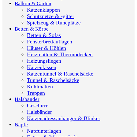
Balkon & Garten
Katzenklappen
Schutznetze & -gitter
Spielzeug & Ruheplätze
Betten & Körbe
Betten & Sofas
Fensterbrettauflagen
Häuser & Höhlen
Heizmatten & Thermodecken
Heizungsliegen
Katzenkissen
Katzentunnel & Raschelsäcke
Tunnel & Raschelsäcke
Kühlmatten
Treppen
Halsbänder
Geschirre
Halsbänder
Katzenadressanhänger & Blinker
Näpfe
Napfunterlagen