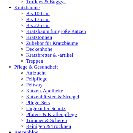
Trolleys & Buggys
Kratzbäume
Bis 100 cm
Bis 175 cm
Bis 225 cm
Kratzbaum für große Katzen
Kratztonnen
Zubehör für Kratzbäume
Deckenhohe
Kratzbretter & -artikel
Treppen
Pflege & Gesundheit
Aufzucht
Fellpflege
Feliway
Katzen-Apotheke
Katzenbürsten & Striegel
Pflege-Sets
Ungeziefer-Schutz
Pfoten- & Krallenpflege
Trimmer & Scheren
Reinigen & Trocknen
Katzenblog