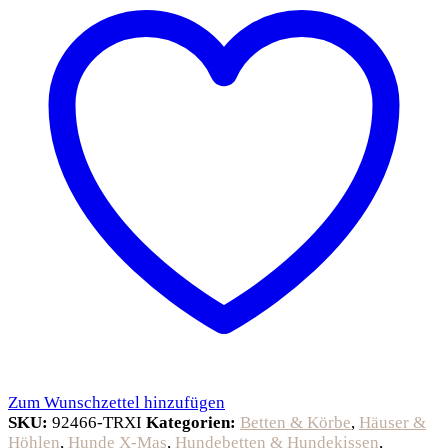
Zum Wunschzettel hinzufügen
SKU:
92466-TRXI
Kategorien:
Betten & Körbe
,
Häuser &
Höhlen
,
Hunde X-Mas
,
Hundebetten & Hundekissen
,