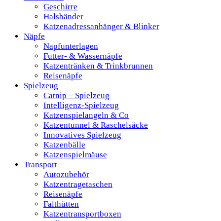
Geschirre
Halsbänder
Katzenadressanhänger & Blinker
Näpfe
Napfunterlagen
Futter- & Wassernäpfe
Katzentränken & Trinkbrunnen
Reisenäpfe
Spielzeug
Catnip – Spielzeug
Intelligenz-Spielzeug
Katzenspielangeln & Co
Katzentunnel & Raschelsäcke
Innovatives Spielzeug
Katzenbälle
Katzenspielmäuse
Transport
Autozubehör
Katzentragetaschen
Reisenäpfe
Falthütten
Katzentransportboxen