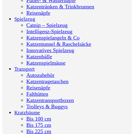
Futter- & Wassernäpfe
Katzentränken & Trinkbrunnen
Reisenäpfe
Spielzeug
Catnip – Spielzeug
Intelligenz-Spielzeug
Katzenspielangeln & Co
Katzentunnel & Raschelsäcke
Innovatives Spielzeug
Katzenbälle
Katzenspielmäuse
Transport
Autozubehör
Katzentragetaschen
Reisenäpfe
Falthütten
Katzentransportboxen
Trolleys & Buggys
Kratzbäume
Bis 100 cm
Bis 175 cm
Bis 225 cm