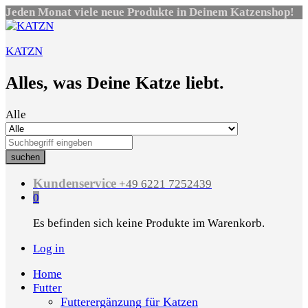
Jeden Monat viele neue Produkte in Deinem Katzenshop!
KATZN
Alles, was Deine Katze liebt.
Alle
suchen
Kundenservice
+49 6221 7252439
0
Es befinden sich keine Produkte im Warenkorb.
Log in
Home
Futter
Futterergänzung für Katzen