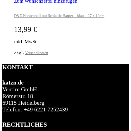
Zum Wunschzettel hinzufügen
D&D Knotenball mit Schlaufe Harper – blau – 27 x 10cm
13,99
€
inkl. MwSt.
zzgl.
Versandkosten
KONTAKT
katzn.de
Ventire GmbH
Römerstr. 18
69115 Heidelberg
Telefon: +49 6221 7252439
RECHTLICHES