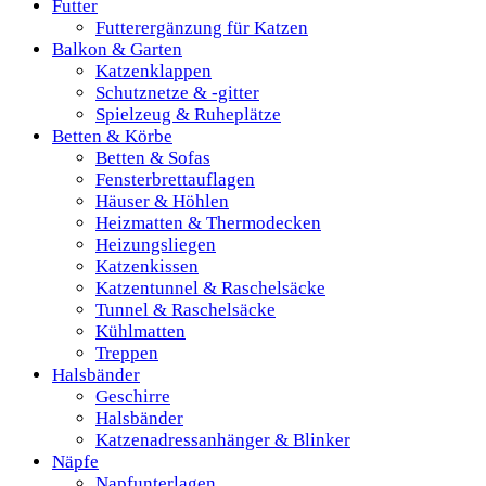
Futter
Futterergänzung für Katzen
Balkon & Garten
Katzenklappen
Schutznetze & -gitter
Spielzeug & Ruheplätze
Betten & Körbe
Betten & Sofas
Fensterbrettauflagen
Häuser & Höhlen
Heizmatten & Thermodecken
Heizungsliegen
Katzenkissen
Katzentunnel & Raschelsäcke
Tunnel & Raschelsäcke
Kühlmatten
Treppen
Halsbänder
Geschirre
Halsbänder
Katzenadressanhänger & Blinker
Näpfe
Napfunterlagen