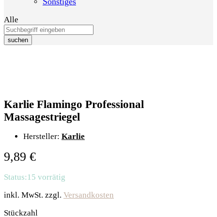
Sonstiges
Alle
suchen
Karlie Flamingo Professional
Massagestriegel
Hersteller:
Karlie
9,89
€
Status:
15 vorrätig
inkl. MwSt.
zzgl.
Versandkosten
Karlie
Stückzahl