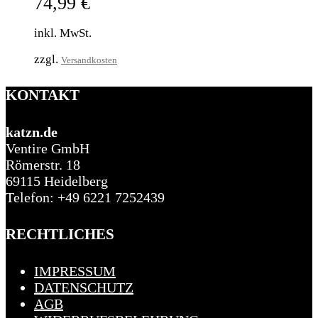
74,99
€
inkl. MwSt.
zzgl.
Versandkosten
KONTAKT
katzn.de
Ventire GmbH
Römerstr. 18
69115 Heidelberg
Telefon: +49 6221 7252439
RECHTLICHES
IMPRESSUM
DATENSCHUTZ
AGB