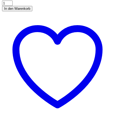
Flamingo
Professional
In den Warenkorb
Massagestriegel
quantity