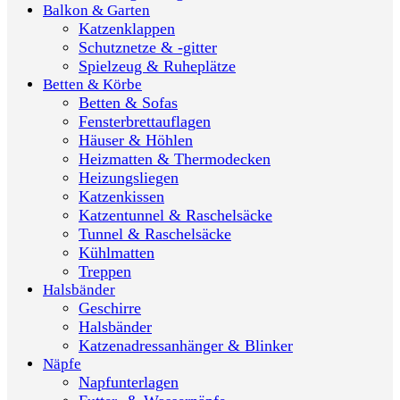
Balkon & Garten
Katzenklappen
Schutznetze & -gitter
Spielzeug & Ruheplätze
Betten & Körbe
Betten & Sofas
Fensterbrettauflagen
Häuser & Höhlen
Heizmatten & Thermodecken
Heizungsliegen
Katzenkissen
Katzentunnel & Raschelsäcke
Tunnel & Raschelsäcke
Kühlmatten
Treppen
Halsbänder
Geschirre
Halsbänder
Katzenadressanhänger & Blinker
Näpfe
Napfunterlagen