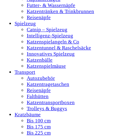
Futter- & Wassernäpfe
Katzentränken & Trinkbrunnen
Reisenäpfe
Spielzeug
Catnip – Spielzeug
Intelligenz-Spielzeug
Katzenspielangeln & Co
Katzentunnel & Raschelsäcke
Innovatives Spielzeug
Katzenbälle
Katzenspielmäuse
Transport
Autozubehör
Katzentragetaschen
Reisenäpfe
Falthütten
Katzentransportboxen
Trolleys & Buggys
Kratzbäume
Bis 100 cm
Bis 175 cm
Bis 225 cm