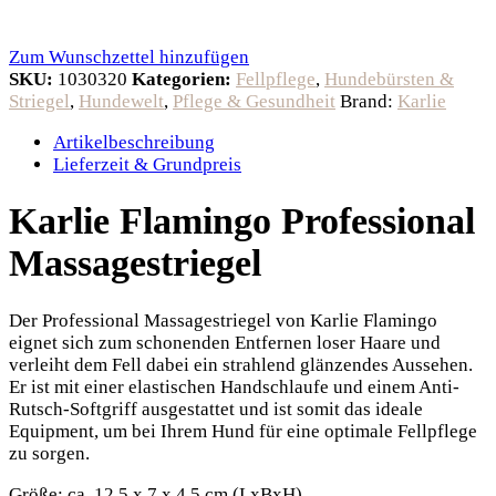
Zum Wunschzettel hinzufügen
SKU:
1030320
Kategorien:
Fellpflege
,
Hundebürsten &
Striegel
,
Hundewelt
,
Pflege & Gesundheit
Brand:
Karlie
Artikelbeschreibung
Lieferzeit & Grundpreis
Karlie Flamingo Professional
Massagestriegel
Der Professional Massagestriegel von Karlie Flamingo
eignet sich zum schonenden Entfernen loser Haare und
verleiht dem Fell dabei ein strahlend glänzendes Aussehen.
Er ist mit einer elastischen Handschlaufe und einem Anti-
Rutsch-Softgriff ausgestattet und ist somit das ideale
Equipment, um bei Ihrem Hund für eine optimale Fellpflege
zu sorgen.
Größe: ca. 12,5 x 7 x 4,5 cm (LxBxH)