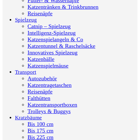
Futter- & Wassernäpfe
Katzentränken & Trinkbrunnen
Reisenäpfe
Spielzeug
Catnip – Spielzeug
Intelligenz-Spielzeug
Katzenspielangeln & Co
Katzentunnel & Raschelsäcke
Innovatives Spielzeug
Katzenbälle
Katzenspielmäuse
Transport
Autozubehör
Katzentragetaschen
Reisenäpfe
Falthütten
Katzentransportboxen
Trolleys & Buggys
Kratzbäume
Bis 100 cm
Bis 175 cm
Bis 225 cm