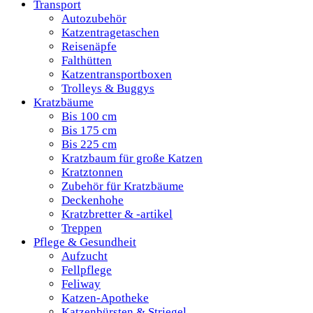
Transport
Autozubehör
Katzentragetaschen
Reisenäpfe
Falthütten
Katzentransportboxen
Trolleys & Buggys
Kratzbäume
Bis 100 cm
Bis 175 cm
Bis 225 cm
Kratzbaum für große Katzen
Kratztonnen
Zubehör für Kratzbäume
Deckenhohe
Kratzbretter & -artikel
Treppen
Pflege & Gesundheit
Aufzucht
Fellpflege
Feliway
Katzen-Apotheke
Katzenbürsten & Striegel