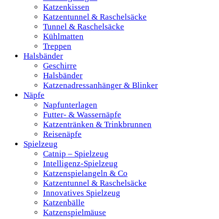
Katzenkissen
Katzentunnel & Raschelsäcke
Tunnel & Raschelsäcke
Kühlmatten
Treppen
Halsbänder
Geschirre
Halsbänder
Katzenadressanhänger & Blinker
Näpfe
Napfunterlagen
Futter- & Wassernäpfe
Katzentränken & Trinkbrunnen
Reisenäpfe
Spielzeug
Catnip – Spielzeug
Intelligenz-Spielzeug
Katzenspielangeln & Co
Katzentunnel & Raschelsäcke
Innovatives Spielzeug
Katzenbälle
Katzenspielmäuse