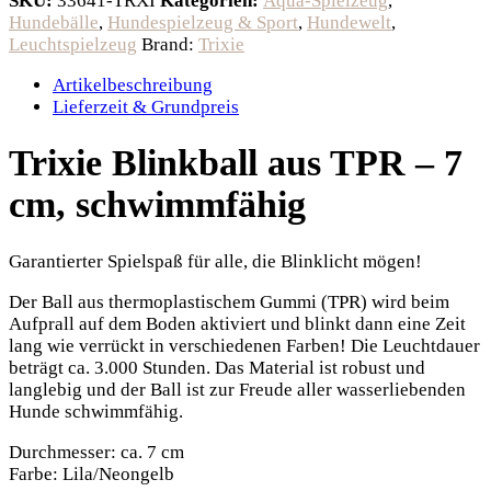
SKU:
33641-TRXI
Kategorien:
Aqua-Spielzeug
,
Hundebälle
,
Hundespielzeug & Sport
,
Hundewelt
,
Leuchtspielzeug
Brand:
Trixie
Artikelbeschreibung
Lieferzeit & Grundpreis
Trixie Blinkball aus TPR – 7
cm, schwimmfähig
Garantierter Spielspaß für alle, die Blinklicht mögen!
Der Ball aus thermoplastischem Gummi (TPR) wird beim
Aufprall auf dem Boden aktiviert und blinkt dann eine Zeit
lang wie verrückt in verschiedenen Farben! Die Leuchtdauer
beträgt ca. 3.000 Stunden. Das Material ist robust und
langlebig und der Ball ist zur Freude aller wasserliebenden
Hunde schwimmfähig.
Durchmesser: ca. 7 cm
Farbe: Lila/Neongelb