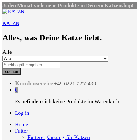
Jeden Monat viele neue Produkte in Deinem Katzenshop!
KATZN
Alles, was Deine Katze liebt.
Alle
suchen
Kundenservice
+49 6221 7252439
0
Es befinden sich keine Produkte im Warenkorb.
Log in
Home
Futter
Futterergänzung für Katzen