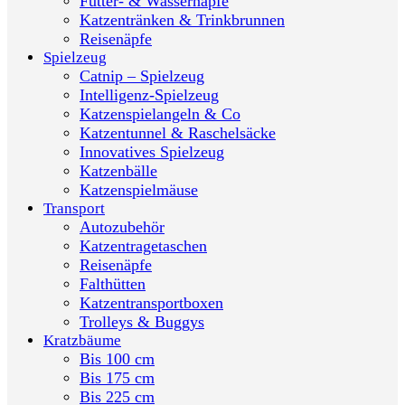
Futter- & Wassernäpfe
Katzentränken & Trinkbrunnen
Reisenäpfe
Spielzeug
Catnip – Spielzeug
Intelligenz-Spielzeug
Katzenspielangeln & Co
Katzentunnel & Raschelsäcke
Innovatives Spielzeug
Katzenbälle
Katzenspielmäuse
Transport
Autozubehör
Katzentragetaschen
Reisenäpfe
Falthütten
Katzentransportboxen
Trolleys & Buggys
Kratzbäume
Bis 100 cm
Bis 175 cm
Bis 225 cm