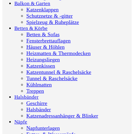
Balkon & Garten
Katzenklappen
Schutznetze & -gitter
Spielzeug & Ruheplätze
Betten & Körbe
Betten & Sofas
Fensterbrettauflagen
Häuser & Höhlen
Heizmatten & Thermodecken
Heizungsliegen
Katzenkissen
Katzentunnel & Raschelsäcke
Tunnel & Raschelsäcke
Kühlmatten
Treppen
Halsbänder
Geschirre
Halsbänder
Katzenadressanhänger & Blinker
Näpfe
Napfunterlagen