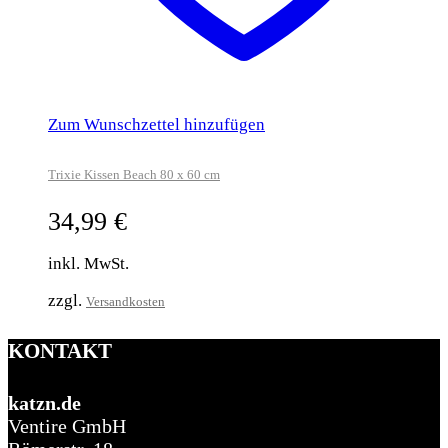
Zum Wunschzettel hinzufügen
Trixie Kissen Beach 80 x 60 cm
34,99
€
inkl. MwSt.
zzgl.
Versandkosten
KONTAKT
katzn.de
Ventire GmbH