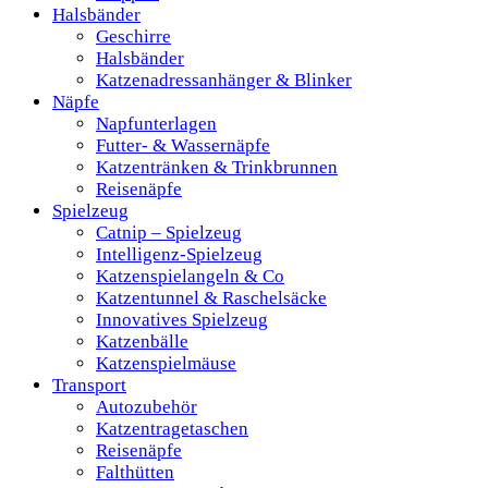
Halsbänder
Geschirre
Halsbänder
Katzenadressanhänger & Blinker
Näpfe
Napfunterlagen
Futter- & Wassernäpfe
Katzentränken & Trinkbrunnen
Reisenäpfe
Spielzeug
Catnip – Spielzeug
Intelligenz-Spielzeug
Katzenspielangeln & Co
Katzentunnel & Raschelsäcke
Innovatives Spielzeug
Katzenbälle
Katzenspielmäuse
Transport
Autozubehör
Katzentragetaschen
Reisenäpfe
Falthütten