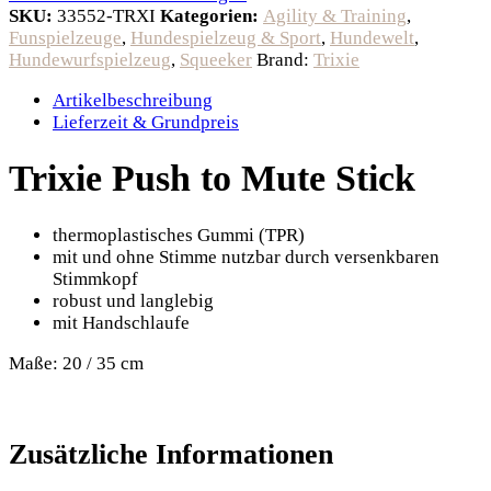
SKU:
33552-TRXI
Kategorien:
Agility & Training
,
Funspielzeuge
,
Hundespielzeug & Sport
,
Hundewelt
,
Hundewurfspielzeug
,
Squeeker
Brand:
Trixie
Artikelbeschreibung
Lieferzeit & Grundpreis
Trixie Push to Mute Stick
thermoplastisches Gummi (TPR)
mit und ohne Stimme nutzbar durch versenkbaren
Stimmkopf
robust und langlebig
mit Handschlaufe
Maße: 20 / 35 cm
Zusätzliche Informationen