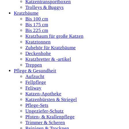
Katzentransportboxen
Trolleys & Buggys
Kratzbäume
Bis 100 cm
Bis 175 cm
Bis 225 cm
Kratzbaum für große Katzen
Kratztonnen
Zubehör für Kratzbäume
Deckenhohe
Kratzbretter & -artikel
Treppen
Pflege & Gesundheit
Aufzucht
Fellpflege
Feliway
Katzen-Apotheke
Katzenbürsten & Striegel
Pflege-Sets
Ungeziefer-Schutz
Pfoten- & Krallenpflege
Trimmer & Scheren
Reinigen & Trocknen