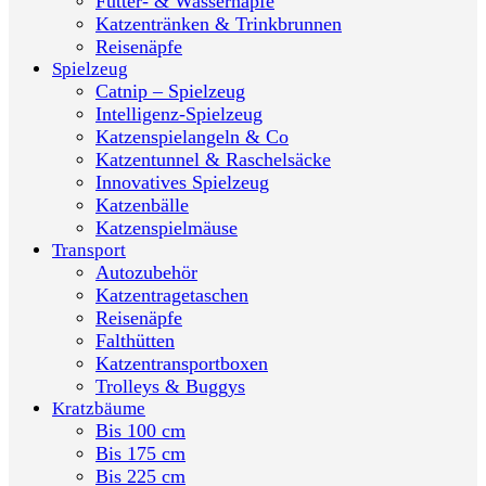
Futter- & Wassernäpfe
Katzentränken & Trinkbrunnen
Reisenäpfe
Spielzeug
Catnip – Spielzeug
Intelligenz-Spielzeug
Katzenspielangeln & Co
Katzentunnel & Raschelsäcke
Innovatives Spielzeug
Katzenbälle
Katzenspielmäuse
Transport
Autozubehör
Katzentragetaschen
Reisenäpfe
Falthütten
Katzentransportboxen
Trolleys & Buggys
Kratzbäume
Bis 100 cm
Bis 175 cm
Bis 225 cm