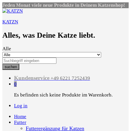
Jeden Monat viele neue Produkte in Deinem Katzenshop!
KATZN
Alles, was Deine Katze liebt.
Alle
suchen
Kundenservice
+49 6221 7252439
0
Es befinden sich keine Produkte im Warenkorb.
Log in
Home
Futter
Futterergänzung für Katzen