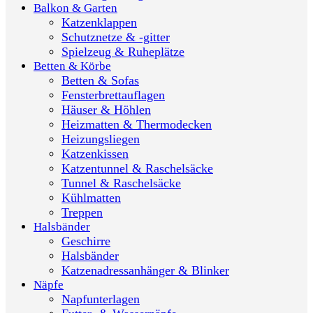
Balkon & Garten
Katzenklappen
Schutznetze & -gitter
Spielzeug & Ruheplätze
Betten & Körbe
Betten & Sofas
Fensterbrettauflagen
Häuser & Höhlen
Heizmatten & Thermodecken
Heizungsliegen
Katzenkissen
Katzentunnel & Raschelsäcke
Tunnel & Raschelsäcke
Kühlmatten
Treppen
Halsbänder
Geschirre
Halsbänder
Katzenadressanhänger & Blinker
Näpfe
Napfunterlagen