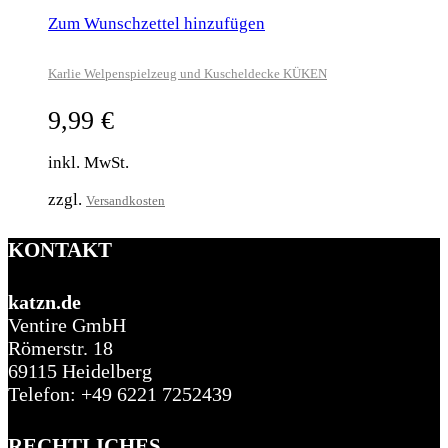
Zum Wunschzettel hinzufügen
Karlie Welpenspielzeug und Kuscheldecke KÜKEN
9,99
€
inkl. MwSt.
zzgl.
Versandkosten
KONTAKT
katzn.de
Ventire GmbH
Römerstr. 18
69115 Heidelberg
Telefon: +49 6221 7252439
RECHTLICHES