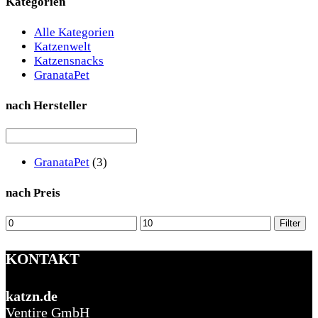
Kategorien
Alle Kategorien
Katzenwelt
Katzensnacks
GranataPet
nach Hersteller
GranataPet
(3)
nach Preis
Min.
Max.
Filter
Preis
Preis
KONTAKT
katzn.de
Ventire GmbH