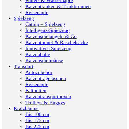
Futter- & Wassernäpfe
Katzentränken & Trinkbrunnen
Reisenäpfe
Spielzeug
Catnip – Spielzeug
Intelligenz-Spielzeug
Katzenspielangeln & Co
Katzentunnel & Raschelsäcke
Innovatives Spielzeug
Katzenbälle
Katzenspielmäuse
Transport
Autozubehör
Katzentragetaschen
Reisenäpfe
Falthütten
Katzentransportboxen
Trolleys & Buggys
Kratzbäume
Bis 100 cm
Bis 175 cm
Bis 225 cm