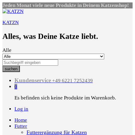
Jeden Monat viele neue Produkte in Deinem Katzenshop!
KATZN
Alles, was Deine Katze liebt.
Alle
suchen
Kundenservice
+49 6221 7252439
0
Es befinden sich keine Produkte im Warenkorb.
Log in
Home
Futter
Futterergänzung für Katzen