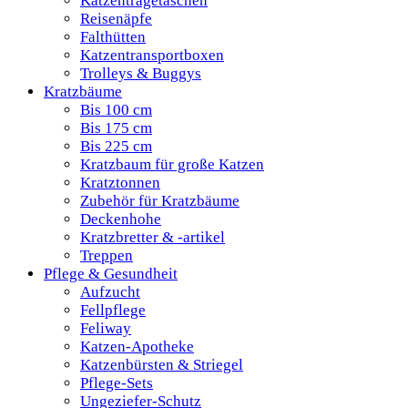
Katzentragetaschen
Reisenäpfe
Falthütten
Katzentransportboxen
Trolleys & Buggys
Kratzbäume
Bis 100 cm
Bis 175 cm
Bis 225 cm
Kratzbaum für große Katzen
Kratztonnen
Zubehör für Kratzbäume
Deckenhohe
Kratzbretter & -artikel
Treppen
Pflege & Gesundheit
Aufzucht
Fellpflege
Feliway
Katzen-Apotheke
Katzenbürsten & Striegel
Pflege-Sets
Ungeziefer-Schutz