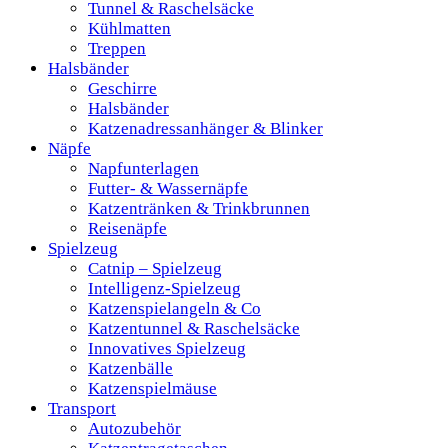
Tunnel & Raschelsäcke
Kühlmatten
Treppen
Halsbänder
Geschirre
Halsbänder
Katzenadressanhänger & Blinker
Näpfe
Napfunterlagen
Futter- & Wassernäpfe
Katzentränken & Trinkbrunnen
Reisenäpfe
Spielzeug
Catnip – Spielzeug
Intelligenz-Spielzeug
Katzenspielangeln & Co
Katzentunnel & Raschelsäcke
Innovatives Spielzeug
Katzenbälle
Katzenspielmäuse
Transport
Autozubehör