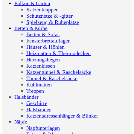
Balkon & Garten
Katzenklappen
Schutznetze & -gitter
Spielzeug & Ruheplätze
Betten & Körbe
Betten & Sofas
Fensterbrettauflagen
Häuser & Höhlen
Heizmatten & Thermodecken
Heizungsliegen
Katzenkissen
Katzentunnel & Raschelsäcke
Tunnel & Raschelsäcke
Kühlmatten
Treppen
Halsbänder
Geschirre
Halsbänder
Katzenadressanhänger & Blinker
Näpfe
Napfunterlagen