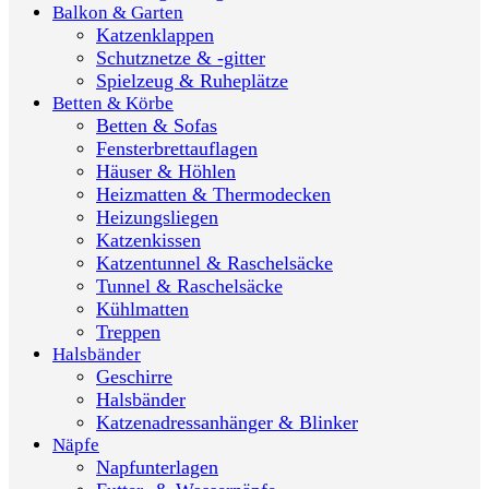
Balkon & Garten
Katzenklappen
Schutznetze & -gitter
Spielzeug & Ruheplätze
Betten & Körbe
Betten & Sofas
Fensterbrettauflagen
Häuser & Höhlen
Heizmatten & Thermodecken
Heizungsliegen
Katzenkissen
Katzentunnel & Raschelsäcke
Tunnel & Raschelsäcke
Kühlmatten
Treppen
Halsbänder
Geschirre
Halsbänder
Katzenadressanhänger & Blinker
Näpfe
Napfunterlagen