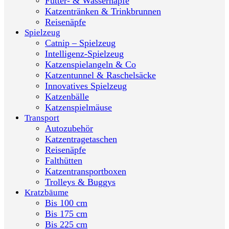
Futter- & Wassernäpfe
Katzentränken & Trinkbrunnen
Reisenäpfe
Spielzeug
Catnip – Spielzeug
Intelligenz-Spielzeug
Katzenspielangeln & Co
Katzentunnel & Raschelsäcke
Innovatives Spielzeug
Katzenbälle
Katzenspielmäuse
Transport
Autozubehör
Katzentragetaschen
Reisenäpfe
Falthütten
Katzentransportboxen
Trolleys & Buggys
Kratzbäume
Bis 100 cm
Bis 175 cm
Bis 225 cm