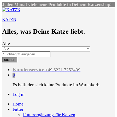
Jeden Monat viele neue Produkte in Deinem Katzenshop!
KATZN
Alles, was Deine Katze liebt.
Alle
suchen
Kundenservice
+49 6221 7252439
0
Es befinden sich keine Produkte im Warenkorb.
Log in
Home
Futter
Futterergänzung für Katzen