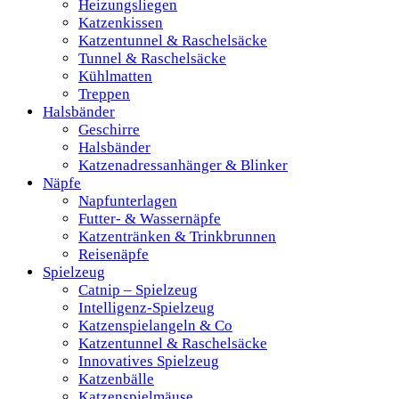
Heizungsliegen
Katzenkissen
Katzentunnel & Raschelsäcke
Tunnel & Raschelsäcke
Kühlmatten
Treppen
Halsbänder
Geschirre
Halsbänder
Katzenadressanhänger & Blinker
Näpfe
Napfunterlagen
Futter- & Wassernäpfe
Katzentränken & Trinkbrunnen
Reisenäpfe
Spielzeug
Catnip – Spielzeug
Intelligenz-Spielzeug
Katzenspielangeln & Co
Katzentunnel & Raschelsäcke
Innovatives Spielzeug
Katzenbälle
Katzenspielmäuse