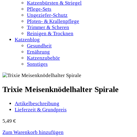
Katzenbürsten & Striegel
Pflege-Sets
Ungeziefer-Schutz
Pfoten- & Krallenpflege
Trimmer & Scheren
Reinigen & Trocknen
Katzenblog
Gesundheit
Ernährung
Katzenzubehör
Sonstiges
Trixie Meisenknödelhalter Spirale
Artikelbeschreibung
Lieferzeit & Grundpreis
5,49
€
Zum Warenkorb hinzufügen