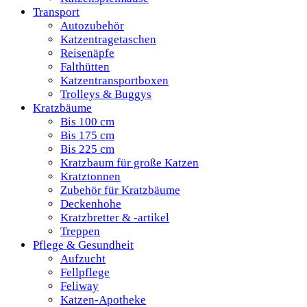
Transport
Autozubehör
Katzentragetaschen
Reisenäpfe
Falthütten
Katzentransportboxen
Trolleys & Buggys
Kratzbäume
Bis 100 cm
Bis 175 cm
Bis 225 cm
Kratzbaum für große Katzen
Kratztonnen
Zubehör für Kratzbäume
Deckenhohe
Kratzbretter & -artikel
Treppen
Pflege & Gesundheit
Aufzucht
Fellpflege
Feliway
Katzen-Apotheke