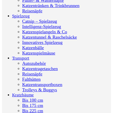
Futter- & Wassernäpfe
Katzentränken & Trinkbrunnen
Reisenäpfe
Spielzeug
Catnip – Spielzeug
Intelligenz-Spielzeug
Katzenspielangeln & Co
Katzentunnel & Raschelsäcke
Innovatives Spielzeug
Katzenbälle
Katzenspielmäuse
Transport
Autozubehör
Katzentragetaschen
Reisenäpfe
Falthütten
Katzentransportboxen
Trolleys & Buggys
Kratzbäume
Bis 100 cm
Bis 175 cm
Bis 225 cm