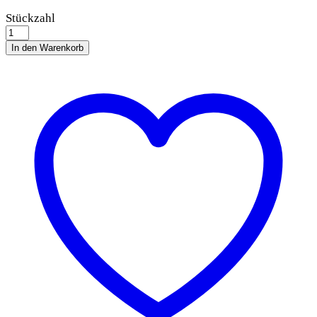
Trixie
Stückzahl
Meisenknödelhalter
Spirale
In den Warenkorb
quantity