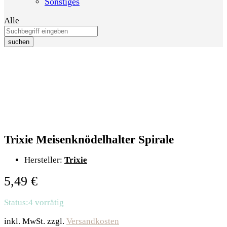
Sonstiges
Alle
suchen
Trixie Meisenknödelhalter Spirale
Hersteller:
Trixie
5,49
€
Status:
4 vorrätig
inkl. MwSt.
zzgl.
Versandkosten