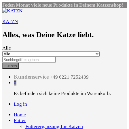
Jeden Monat viele neue Produkte in Deinem Katzenshop!
KATZN
Alles, was Deine Katze liebt.
Alle
suchen
Kundenservice
+49 6221 7252439
0
Es befinden sich keine Produkte im Warenkorb.
Log in
Home
Futter
Futterergänzung für Katzen