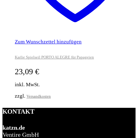
Zum Wunschzettel hinzufügen
Karlie Spielseil PORTO ALEGRE für Papageien
23,09
€
inkl. MwSt.
zzgl.
Versandkosten
KONTAKT
katzn.de
Ventire GmbH