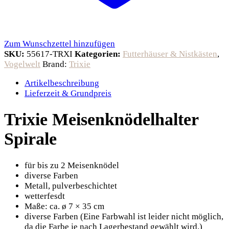
Zum Wunschzettel hinzufügen
SKU:
55617-TRXI
Kategorien:
Futterhäuser & Nistkästen
,
Vogelwelt
Brand:
Trixie
Artikelbeschreibung
Lieferzeit & Grundpreis
Trixie Meisenknödelhalter
Spirale
für bis zu 2 Meisenknödel
diverse Farben
Metall, pulverbeschichtet
wetterfesdt
Maße: ca. ø 7 × 35 cm
diverse Farben (Eine Farbwahl ist leider nicht möglich,
da die Farbe je nach Lagerbestand gewählt wird.)