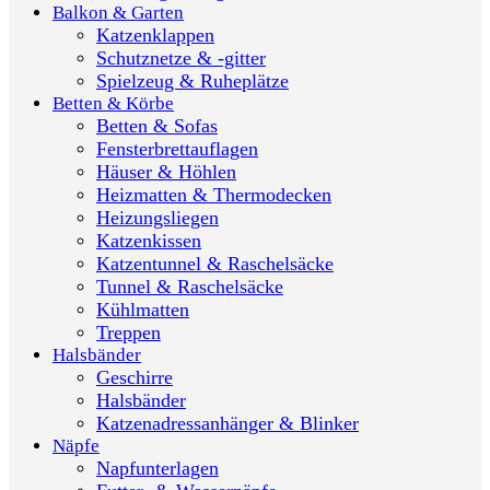
Balkon & Garten
Katzenklappen
Schutznetze & -gitter
Spielzeug & Ruheplätze
Betten & Körbe
Betten & Sofas
Fensterbrettauflagen
Häuser & Höhlen
Heizmatten & Thermodecken
Heizungsliegen
Katzenkissen
Katzentunnel & Raschelsäcke
Tunnel & Raschelsäcke
Kühlmatten
Treppen
Halsbänder
Geschirre
Halsbänder
Katzenadressanhänger & Blinker
Näpfe
Napfunterlagen