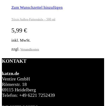
Zum Wunschzettel hinzufügen
Trixie Außen-Futtersäule – 500 ml
5,99
€
inkl. MwSt.
zzgl.
Versandkosten
KONTAKT
katzn.de
Ventire GmbH
Römerstr. 18
69115 Heidelberg
Telefon: +49 6221 7252439