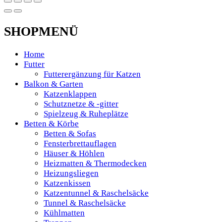
SHOPMENÜ
Home
Futter
Futterergänzung für Katzen
Balkon & Garten
Katzenklappen
Schutznetze & -gitter
Spielzeug & Ruheplätze
Betten & Körbe
Betten & Sofas
Fensterbrettauflagen
Häuser & Höhlen
Heizmatten & Thermodecken
Heizungsliegen
Katzenkissen
Katzentunnel & Raschelsäcke
Tunnel & Raschelsäcke
Kühlmatten