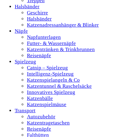
Treppen
Halsbänder
Geschirre
Halsbänder
Katzenadressanhänger & Blinker
Näpfe
Napfunterlagen
Futter- & Wassernäpfe
Katzentränken & Trinkbrunnen
Reisenäpfe
Spielzeug
Catnip – Spielzeug
Intelligenz-Spielzeug
Katzenspielangeln & Co
Katzentunnel & Raschelsäcke
Innovatives Spielzeug
Katzenbälle
Katzenspielmäuse
Transport
Autozubehör
Katzentragetaschen
Reisenäpfe
Falthütten