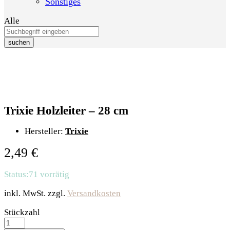
Sonstiges
Alle
suchen
Trixie Holzleiter – 28 cm
Hersteller:
Trixie
2,49
€
Status:
71 vorrätig
inkl. MwSt.
zzgl.
Versandkosten
Trixie
Stückzahl
Holzleiter