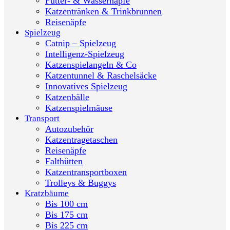
Futter- & Wassernäpfe
Katzentränken & Trinkbrunnen
Reisenäpfe
Spielzeug
Catnip – Spielzeug
Intelligenz-Spielzeug
Katzenspielangeln & Co
Katzentunnel & Raschelsäcke
Innovatives Spielzeug
Katzenbälle
Katzenspielmäuse
Transport
Autozubehör
Katzentragetaschen
Reisenäpfe
Falthütten
Katzentransportboxen
Trolleys & Buggys
Kratzbäume
Bis 100 cm
Bis 175 cm
Bis 225 cm