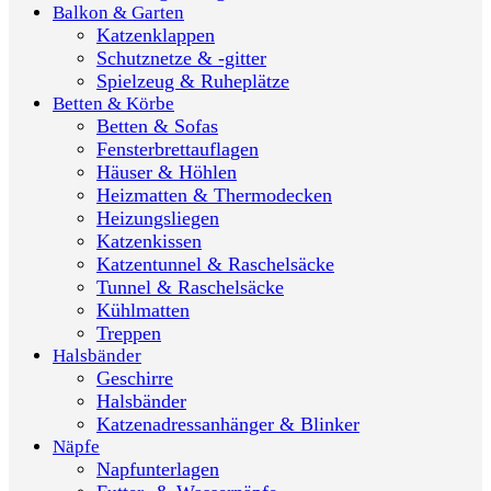
Balkon & Garten
Katzenklappen
Schutznetze & -gitter
Spielzeug & Ruheplätze
Betten & Körbe
Betten & Sofas
Fensterbrettauflagen
Häuser & Höhlen
Heizmatten & Thermodecken
Heizungsliegen
Katzenkissen
Katzentunnel & Raschelsäcke
Tunnel & Raschelsäcke
Kühlmatten
Treppen
Halsbänder
Geschirre
Halsbänder
Katzenadressanhänger & Blinker
Näpfe
Napfunterlagen