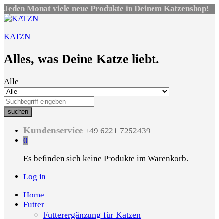
Jeden Monat viele neue Produkte in Deinem Katzenshop!
KATZN
Alles, was Deine Katze liebt.
Alle
suchen
Kundenservice
+49 6221 7252439
0
Es befinden sich keine Produkte im Warenkorb.
Log in
Home
Futter
Futterergänzung für Katzen