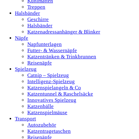
Kühlmatten
Treppen
Halsbänder
Geschirre
Halsbänder
Katzenadressanhänger & Blinker
Näpfe
Napfunterlagen
Futter- & Wassernäpfe
Katzentränken & Trinkbrunnen
Reisenäpfe
Spielzeug
Catnip – Spielzeug
Intelligenz-Spielzeug
Katzenspielangeln & Co
Katzentunnel & Raschelsäcke
Innovatives Spielzeug
Katzenbälle
Katzenspielmäuse
Transport
Autozubehör
Katzentragetaschen
Reisenäpfe