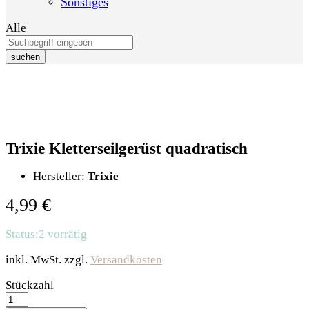
Sonstiges
Alle
suchen
Trixie Kletterseilgerüst quadratisch
Hersteller:
Trixie
4,99
€
Status:
2 vorrätig
inkl. MwSt.
zzgl.
Versandkosten
Trixie
Stückzahl
Kletterseilgerüst