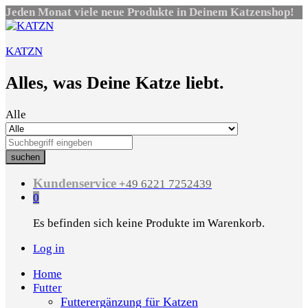
Jeden Monat viele neue Produkte in Deinem Katzenshop!
KATZN
Alles, was Deine Katze liebt.
Alle
suchen
Kundenservice
+49 6221 7252439
0
Es befinden sich keine Produkte im Warenkorb.
Log in
Home
Futter
Futterergänzung für Katzen