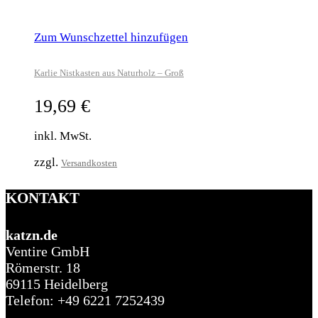
Zum Wunschzettel hinzufügen
Karlie Nistkasten aus Naturholz – Groß
19,69
€
inkl. MwSt.
zzgl.
Versandkosten
KONTAKT
katzn.de
Ventire GmbH
Römerstr. 18
69115 Heidelberg
Telefon: +49 6221 7252439