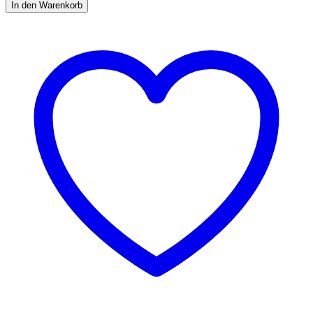
quadratisch
In den Warenkorb
quantity