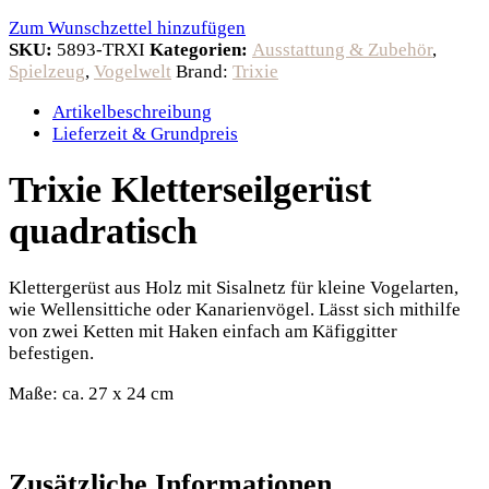
Zum Wunschzettel hinzufügen
SKU:
5893-TRXI
Kategorien:
Ausstattung & Zubehör
,
Spielzeug
,
Vogelwelt
Brand:
Trixie
Artikelbeschreibung
Lieferzeit & Grundpreis
Trixie Kletterseilgerüst
quadratisch
Klettergerüst aus Holz mit Sisalnetz für kleine Vogelarten,
wie Wellensittiche oder Kanarienvögel. Lässt sich mithilfe
von zwei Ketten mit Haken einfach am Käfiggitter
befestigen.
Maße: ca. 27 x 24 cm
Zusätzliche Informationen