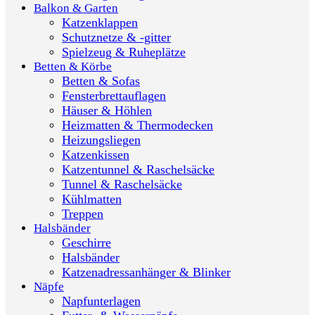
Balkon & Garten
Katzenklappen
Schutznetze & -gitter
Spielzeug & Ruheplätze
Betten & Körbe
Betten & Sofas
Fensterbrettauflagen
Häuser & Höhlen
Heizmatten & Thermodecken
Heizungsliegen
Katzenkissen
Katzentunnel & Raschelsäcke
Tunnel & Raschelsäcke
Kühlmatten
Treppen
Halsbänder
Geschirre
Halsbänder
Katzenadressanhänger & Blinker
Näpfe
Napfunterlagen