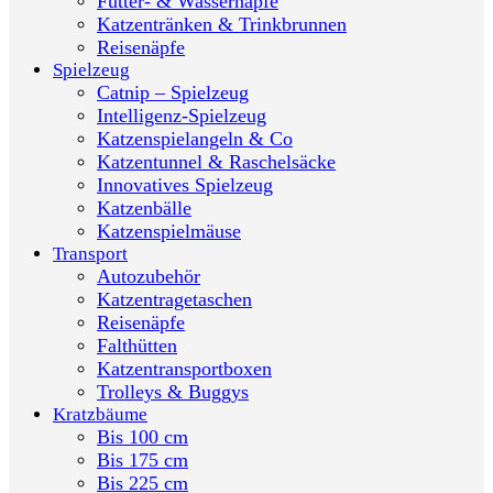
Futter- & Wassernäpfe
Katzentränken & Trinkbrunnen
Reisenäpfe
Spielzeug
Catnip – Spielzeug
Intelligenz-Spielzeug
Katzenspielangeln & Co
Katzentunnel & Raschelsäcke
Innovatives Spielzeug
Katzenbälle
Katzenspielmäuse
Transport
Autozubehör
Katzentragetaschen
Reisenäpfe
Falthütten
Katzentransportboxen
Trolleys & Buggys
Kratzbäume
Bis 100 cm
Bis 175 cm
Bis 225 cm