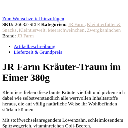
Zum Wunschzettel hinzufügen
SKU:
26632-SLTE
Kategorien:
JR Farm
,
Kleintierfutter &
Snacks
,
Kleintierwelt
,
Meerschweinchen
,
Zwergkaninchen
Brand:
JR Farm
Artikelbeschreibung
Lieferzeit & Grundpreis
JR Farm Kräuter-Traum im
Eimer 380g
Kleintiere lieben diese bunte Kräutervielfalt und picken sich
dabei wie selbstverständlich alle wertvollen Inhaltsstoffe
heraus, die auf völlig natürliche Weise ihr Wohlbefinden
stärken können.
Mit stoffwechselanregendem Löwenzahn, schleimlösendem
Spitzwegerich, vitaminreichen Goji-Beeren,