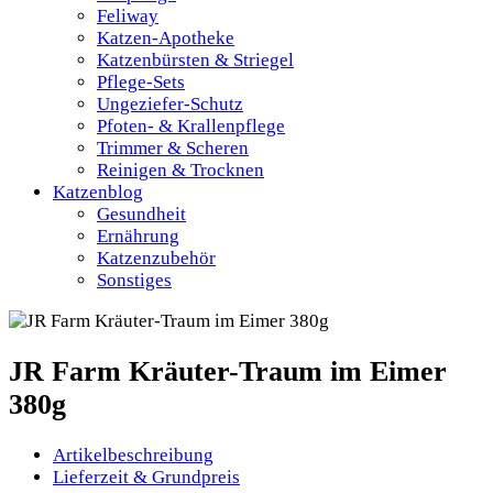
Feliway
Katzen-Apotheke
Katzenbürsten & Striegel
Pflege-Sets
Ungeziefer-Schutz
Pfoten- & Krallenpflege
Trimmer & Scheren
Reinigen & Trocknen
Katzenblog
Gesundheit
Ernährung
Katzenzubehör
Sonstiges
JR Farm Kräuter-Traum im Eimer
380g
Artikelbeschreibung
Lieferzeit & Grundpreis