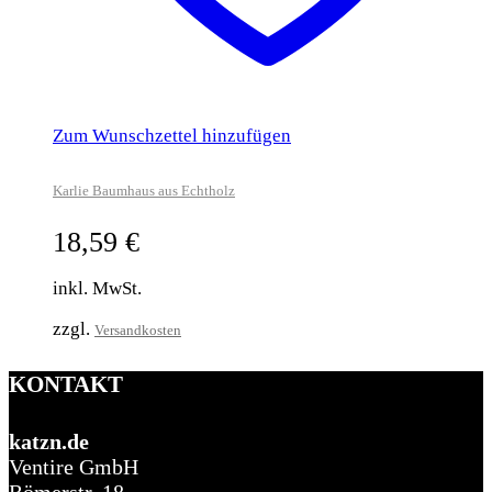
Zum Wunschzettel hinzufügen
Karlie Baumhaus aus Echtholz
18,59
€
inkl. MwSt.
zzgl.
Versandkosten
KONTAKT
katzn.de
Ventire GmbH
Römerstr. 18