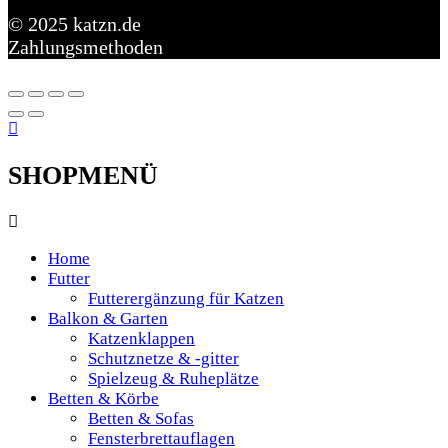
© 2025 katzn.de
Zahlungsmethoden
SHOPMENÜ
Home
Futter
Futterergänzung für Katzen
Balkon & Garten
Katzenklappen
Schutznetze & -gitter
Spielzeug & Ruheplätze
Betten & Körbe
Betten & Sofas
Fensterbrettauflagen