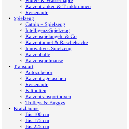
Futter- & Wassernäpfe
Katzentränken & Trinkbrunnen
Reisenäpfe
Spielzeug
Catnip – Spielzeug
Intelligenz-Spielzeug
Katzenspielangeln & Co
Katzentunnel & Raschelsäcke
Innovatives Spielzeug
Katzenbälle
Katzenspielmäuse
Transport
Autozubehör
Katzentragetaschen
Reisenäpfe
Falthütten
Katzentransportboxen
Trolleys & Buggys
Kratzbäume
Bis 100 cm
Bis 175 cm
Bis 225 cm