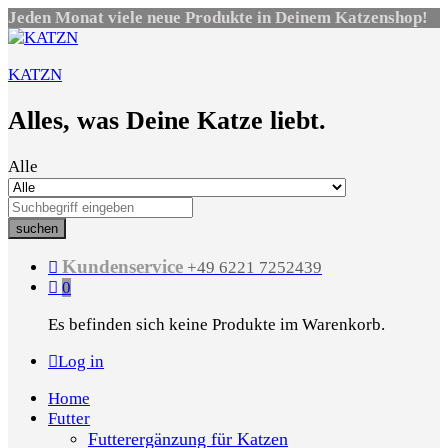
Jeden Monat viele neue Produkte in Deinem Katzenshop!
KATZN
Alles, was Deine Katze liebt.
Alle
suchen
Kundenservice
+49 6221 7252439
0
Es befinden sich keine Produkte im Warenkorb.
Log in
Home
Futter
Futterergänzung für Katzen