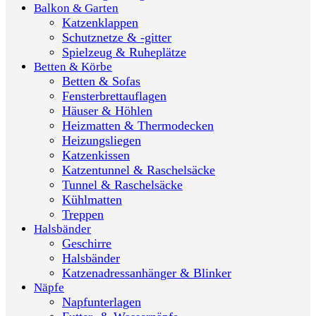
Balkon & Garten
Katzenklappen
Schutznetze & -gitter
Spielzeug & Ruheplätze
Betten & Körbe
Betten & Sofas
Fensterbrettauflagen
Häuser & Höhlen
Heizmatten & Thermodecken
Heizungsliegen
Katzenkissen
Katzentunnel & Raschelsäcke
Tunnel & Raschelsäcke
Kühlmatten
Treppen
Halsbänder
Geschirre
Halsbänder
Katzenadressanhänger & Blinker
Näpfe
Napfunterlagen