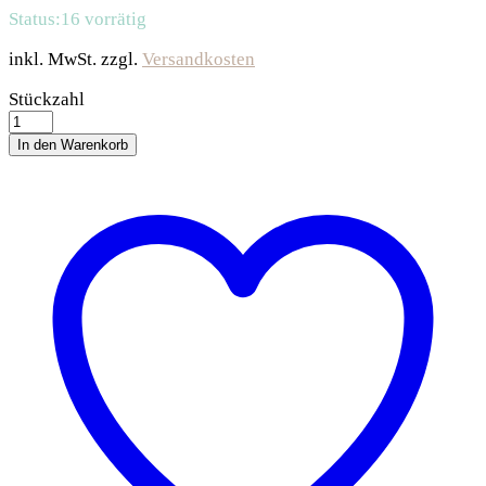
Status:
16 vorrätig
inkl. MwSt.
zzgl.
Versandkosten
Trixie
Stückzahl
Meerschweinchenhaus
aus
In den Warenkorb
Kunststoff
quantity