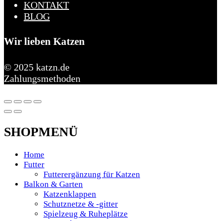
KONTAKT
BLOG
Wir lieben Katzen
© 2025 katzn.de
Zahlungsmethoden
SHOPMENÜ
Home
Futter
Futterergänzung für Katzen
Balkon & Garten
Katzenklappen
Schutznetze & -gitter
Spielzeug & Ruheplätze