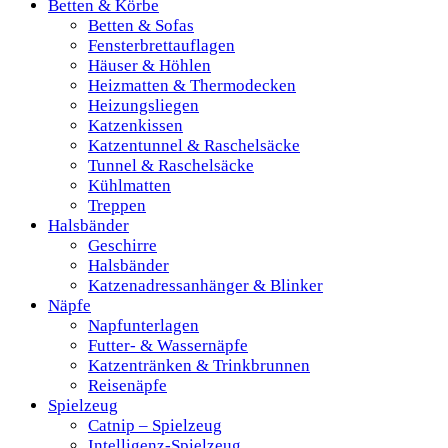
Betten & Körbe
Betten & Sofas
Fensterbrettauflagen
Häuser & Höhlen
Heizmatten & Thermodecken
Heizungsliegen
Katzenkissen
Katzentunnel & Raschelsäcke
Tunnel & Raschelsäcke
Kühlmatten
Treppen
Halsbänder
Geschirre
Halsbänder
Katzenadressanhänger & Blinker
Näpfe
Napfunterlagen
Futter- & Wassernäpfe
Katzentränken & Trinkbrunnen
Reisenäpfe
Spielzeug
Catnip – Spielzeug
Intelligenz-Spielzeug