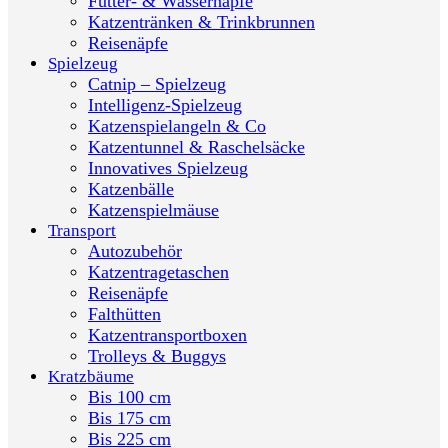
Futter- & Wassernäpfe
Katzentränken & Trinkbrunnen
Reisenäpfe
Spielzeug
Catnip – Spielzeug
Intelligenz-Spielzeug
Katzenspielangeln & Co
Katzentunnel & Raschelsäcke
Innovatives Spielzeug
Katzenbälle
Katzenspielmäuse
Transport
Autozubehör
Katzentragetaschen
Reisenäpfe
Falthütten
Katzentransportboxen
Trolleys & Buggys
Kratzbäume
Bis 100 cm
Bis 175 cm
Bis 225 cm