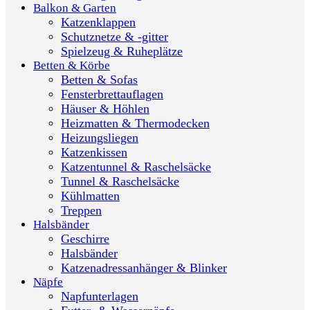
Balkon & Garten
Katzenklappen
Schutznetze & -gitter
Spielzeug & Ruheplätze
Betten & Körbe
Betten & Sofas
Fensterbrettauflagen
Häuser & Höhlen
Heizmatten & Thermodecken
Heizungsliegen
Katzenkissen
Katzentunnel & Raschelsäcke
Tunnel & Raschelsäcke
Kühlmatten
Treppen
Halsbänder
Geschirre
Halsbänder
Katzenadressanhänger & Blinker
Näpfe
Napfunterlagen