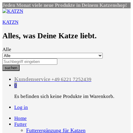
Jeden Monat viele neue Produkte in Deinem Katzenshop!
KATZN
Alles, was Deine Katze liebt.
Alle
suchen
Kundenservice
+49 6221 7252439
0
Es befinden sich keine Produkte im Warenkorb.
Log in
Home
Futter
Futterergänzung für Katzen