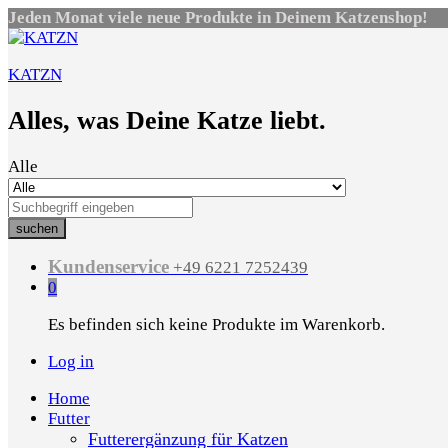
Jeden Monat viele neue Produkte in Deinem Katzenshop!
KATZN
Alles, was Deine Katze liebt.
Alle
suchen
Kundenservice
+49 6221 7252439
0
Es befinden sich keine Produkte im Warenkorb.
Log in
Home
Futter
Futterergänzung für Katzen