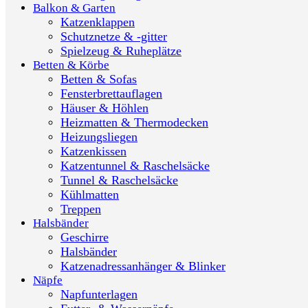
Balkon & Garten
Katzenklappen
Schutznetze & -gitter
Spielzeug & Ruheplätze
Betten & Körbe
Betten & Sofas
Fensterbrettauflagen
Häuser & Höhlen
Heizmatten & Thermodecken
Heizungsliegen
Katzenkissen
Katzentunnel & Raschelsäcke
Tunnel & Raschelsäcke
Kühlmatten
Treppen
Halsbänder
Geschirre
Halsbänder
Katzenadressanhänger & Blinker
Näpfe
Napfunterlagen