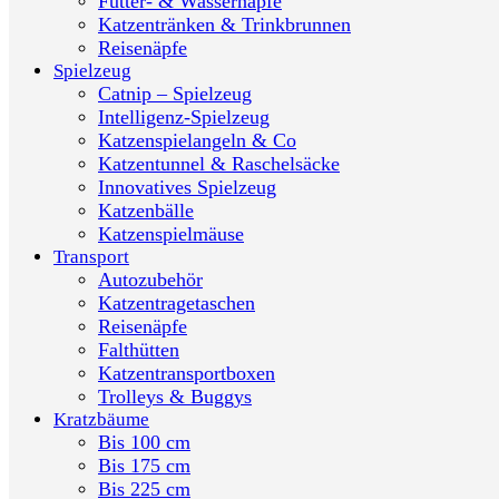
Futter- & Wassernäpfe
Katzentränken & Trinkbrunnen
Reisenäpfe
Spielzeug
Catnip – Spielzeug
Intelligenz-Spielzeug
Katzenspielangeln & Co
Katzentunnel & Raschelsäcke
Innovatives Spielzeug
Katzenbälle
Katzenspielmäuse
Transport
Autozubehör
Katzentragetaschen
Reisenäpfe
Falthütten
Katzentransportboxen
Trolleys & Buggys
Kratzbäume
Bis 100 cm
Bis 175 cm
Bis 225 cm