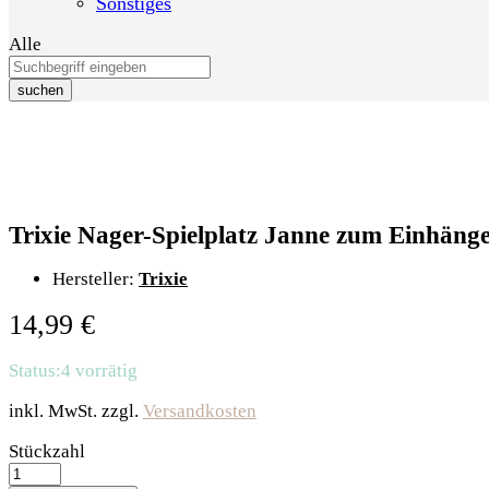
Sonstiges
Alle
suchen
Trixie Nager-Spielplatz Janne zum Einhäng
Hersteller:
Trixie
14,99
€
Status:
4 vorrätig
inkl. MwSt.
zzgl.
Versandkosten
Trixie
Stückzahl
Nager-