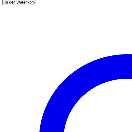
Spielplatz
In den Warenkorb
Janne
zum
Einhängen
quantity