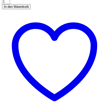
Hamsterhaus
Hendrik
In den Warenkorb
quantity