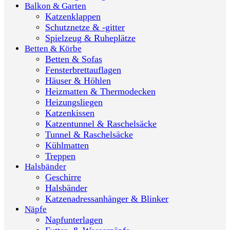
Balkon & Garten
Katzenklappen
Schutznetze & -gitter
Spielzeug & Ruheplätze
Betten & Körbe
Betten & Sofas
Fensterbrettauflagen
Häuser & Höhlen
Heizmatten & Thermodecken
Heizungsliegen
Katzenkissen
Katzentunnel & Raschelsäcke
Tunnel & Raschelsäcke
Kühlmatten
Treppen
Halsbänder
Geschirre
Halsbänder
Katzenadressanhänger & Blinker
Näpfe
Napfunterlagen