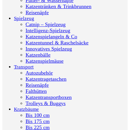
Futter- & Wassernäpfe
Katzentränken & Trinkbrunnen
Reisenäpfe
Spielzeug
Catnip – Spielzeug
Intelligenz-Spielzeug
Katzenspielangeln & Co
Katzentunnel & Raschelsäcke
Innovatives Spielzeug
Katzenbälle
Katzenspielmäuse
Transport
Autozubehör
Katzentragetaschen
Reisenäpfe
Falthütten
Katzentransportboxen
Trolleys & Buggys
Kratzbäume
Bis 100 cm
Bis 175 cm
Bis 225 cm