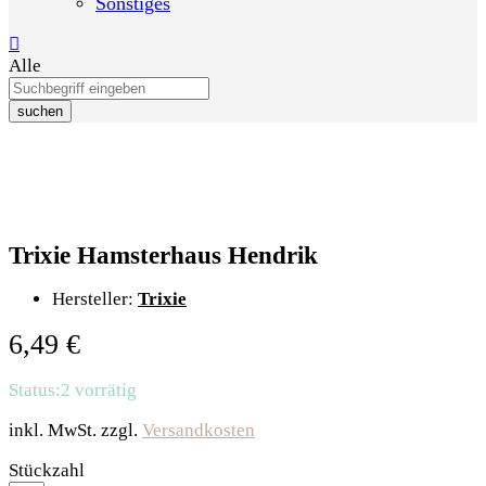
Sonstiges
Alle
suchen
Trixie Hamsterhaus Hendrik
Hersteller:
Trixie
6,49
€
Status:
2 vorrätig
inkl. MwSt.
zzgl.
Versandkosten
Trixie
Stückzahl