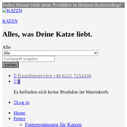
Jeden Monat viele neue Produkte in Deinem Katzenshop!
KATZN
Alles, was Deine Katze liebt.
Alle
suchen
Kundenservice
+49 6221 7252439
0
Es befinden sich keine Produkte im Warenkorb.
Log in
Home
Futter
Futterergänzung für Katzen