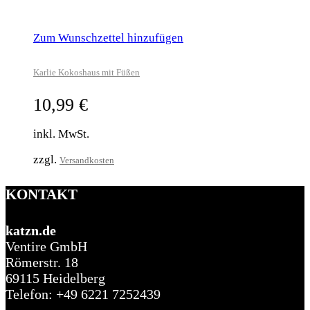
Zum Wunschzettel hinzufügen
Karlie Kokoshaus mit Füßen
10,99
€
inkl. MwSt.
zzgl.
Versandkosten
KONTAKT
katzn.de
Ventire GmbH
Römerstr. 18
69115 Heidelberg
Telefon: +49 6221 7252439