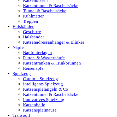
Katzenkissen
Katzentunnel & Raschelsäcke
Tunnel & Raschelsäcke
Kühlmatten
Treppen
Halsbänder
Geschirre
Halsbänder
Katzenadressanhänger & Blinker
Näpfe
Napfunterlagen
Futter- & Wassernäpfe
Katzentränken & Trinkbrunnen
Reisenäpfe
Spielzeug
Catnip – Spielzeug
Intelligenz-Spielzeug
Katzenspielangeln & Co
Katzentunnel & Raschelsäcke
Innovatives Spielzeug
Katzenbälle
Katzenspielmäuse
Transport