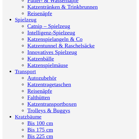
Futter- & Wassernäpfe
Katzentränken & Trinkbrunnen
Reisenäpfe
Spielzeug
Catnip – Spielzeug
Intelligenz-Spielzeug
Katzenspielangeln & Co
Katzentunnel & Raschelsäcke
Innovatives Spielzeug
Katzenbälle
Katzenspielmäuse
Transport
Autozubehör
Katzentragetaschen
Reisenäpfe
Falthütten
Katzentransportboxen
Trolleys & Buggys
Kratzbäume
Bis 100 cm
Bis 175 cm
Bis 225 cm