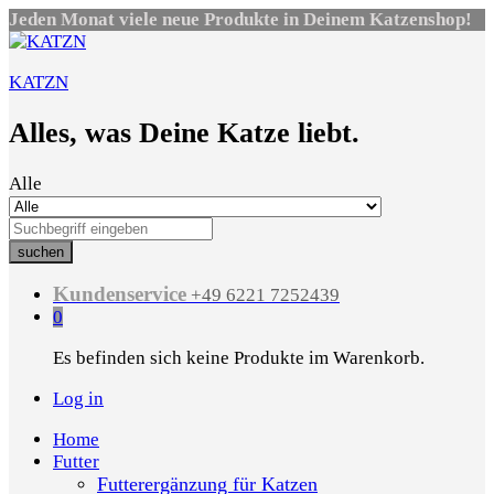
Jeden Monat viele neue Produkte in Deinem Katzenshop!
KATZN
Alles, was Deine Katze liebt.
Alle
suchen
Kundenservice
+49 6221 7252439
0
Es befinden sich keine Produkte im Warenkorb.
Log in
Home
Futter
Futterergänzung für Katzen