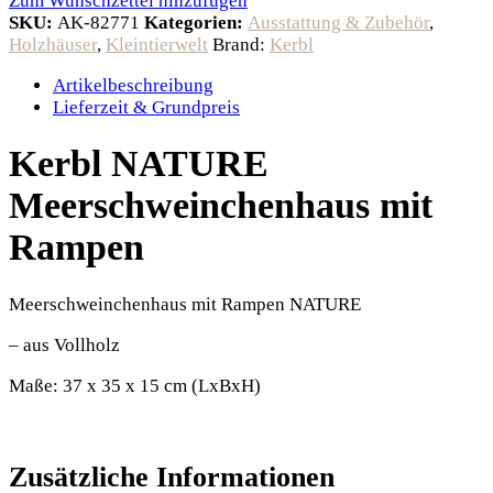
Zum Wunschzettel hinzufügen
SKU:
AK-82771
Kategorien:
Ausstattung & Zubehör
,
Holzhäuser
,
Kleintierwelt
Brand:
Kerbl
Artikelbeschreibung
Lieferzeit & Grundpreis
Kerbl NATURE
Meerschweinchenhaus mit
Rampen
Meerschweinchenhaus mit Rampen NATURE
– aus Vollholz
Maße: 37 x 35 x 15 cm (LxBxH)
Zusätzliche Informationen