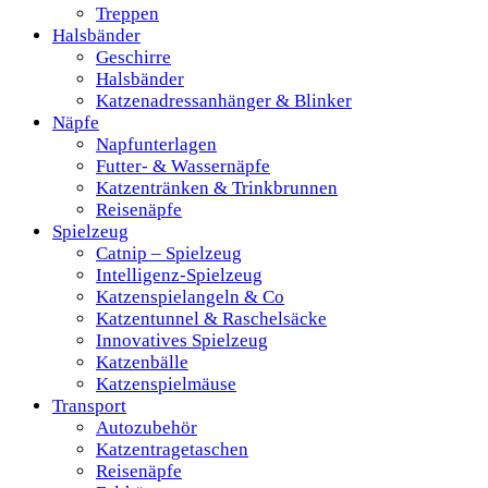
Treppen
Halsbänder
Geschirre
Halsbänder
Katzenadressanhänger & Blinker
Näpfe
Napfunterlagen
Futter- & Wassernäpfe
Katzentränken & Trinkbrunnen
Reisenäpfe
Spielzeug
Catnip – Spielzeug
Intelligenz-Spielzeug
Katzenspielangeln & Co
Katzentunnel & Raschelsäcke
Innovatives Spielzeug
Katzenbälle
Katzenspielmäuse
Transport
Autozubehör
Katzentragetaschen
Reisenäpfe