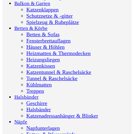
Balkon & Garten
Katzenklappen
Schutznetze & -gitter
Spielzeug & Ruheplätze
Betten & Körbe
Betten & Sofas
Fensterbrettauflagen
Häuser & Höhlen
Heizmatten & Thermodecken
Heizungsliegen
Katzenkissen
Katzentunnel & Raschelsäcke
Tunnel & Raschelsäcke
Kühlmatten
Treppen
Halsbänder
Geschirre
Halsbänder
Katzenadressanhänger & Blinker
Näpfe
Napfunterlagen