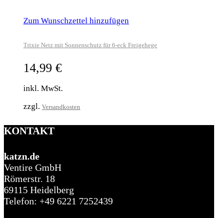
Zum Wunschzettel hinzufügen
Trixie Netz mit Sonnenschutz für 6-eck Freigehege
14,99
€
inkl. MwSt.
zzgl.
Versandkosten
KONTAKT
katzn.de
Ventire GmbH
Römerstr. 18
69115 Heidelberg
Telefon: +49 6221 7252439