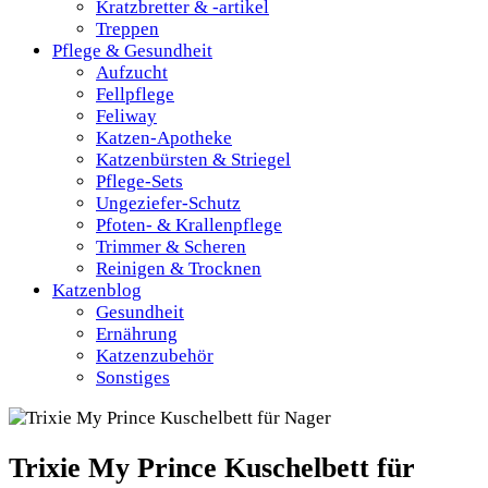
Kratzbretter & -artikel
Treppen
Pflege & Gesundheit
Aufzucht
Fellpflege
Feliway
Katzen-Apotheke
Katzenbürsten & Striegel
Pflege-Sets
Ungeziefer-Schutz
Pfoten- & Krallenpflege
Trimmer & Scheren
Reinigen & Trocknen
Katzenblog
Gesundheit
Ernährung
Katzenzubehör
Sonstiges
Trixie My Prince Kuschelbett für