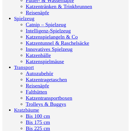
Futter- & Wassernäpfe
Katzentränken & Trinkbrunnen
Reisenäpfe
Spielzeug
Catnip – Spielzeug
Intelligenz-Spielzeug
Katzenspielangeln & Co
Katzentunnel & Raschelsäcke
Innovatives Spielzeug
Katzenbälle
Katzenspielmäuse
Transport
Autozubehör
Katzentragetaschen
Reisenäpfe
Falthütten
Katzentransportboxen
Trolleys & Buggys
Kratzbäume
Bis 100 cm
Bis 175 cm
Bis 225 cm