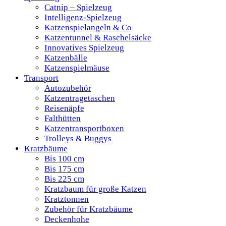
Catnip – Spielzeug
Intelligenz-Spielzeug
Katzenspielangeln & Co
Katzentunnel & Raschelsäcke
Innovatives Spielzeug
Katzenbälle
Katzenspielmäuse
Transport
Autozubehör
Katzentragetaschen
Reisenäpfe
Falthütten
Katzentransportboxen
Trolleys & Buggys
Kratzbäume
Bis 100 cm
Bis 175 cm
Bis 225 cm
Kratzbaum für große Katzen
Kratztonnen
Zubehör für Kratzbäume
Deckenhohe