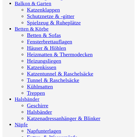
Balkon & Garten
Katzenklappen
Schutznetze & -gitter
Spielzeug & Ruheplätze
Betten & Körbe
Betten & Sofas
Fensterbrettauflagen
Häuser & Höhlen
Heizmatten & Thermodecken
Heizungsliegen
Katzenkissen
Katzentunnel & Raschelsäcke
Tunnel & Raschelsäcke
Kühlmatten
Treppen
Halsbänder
Geschirre
Halsbänder
Katzenadressanhänger & Blinker
Näpfe
Napfunterlagen