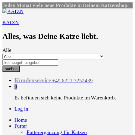
Jeden Monat viele neue Produkte in Deinem Katzenshop!
KATZN
Alles, was Deine Katze liebt.
Alle
suchen
Kundenservice
+49 6221 7252439
0
Es befinden sich keine Produkte im Warenkorb.
Log in
Home
Futter
Futterergänzung für Katzen