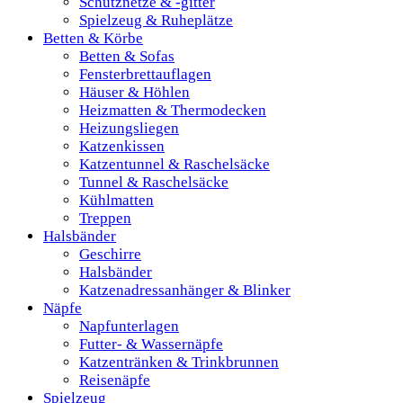
Schutznetze & -gitter
Spielzeug & Ruheplätze
Betten & Körbe
Betten & Sofas
Fensterbrettauflagen
Häuser & Höhlen
Heizmatten & Thermodecken
Heizungsliegen
Katzenkissen
Katzentunnel & Raschelsäcke
Tunnel & Raschelsäcke
Kühlmatten
Treppen
Halsbänder
Geschirre
Halsbänder
Katzenadressanhänger & Blinker
Näpfe
Napfunterlagen
Futter- & Wassernäpfe
Katzentränken & Trinkbrunnen
Reisenäpfe
Spielzeug