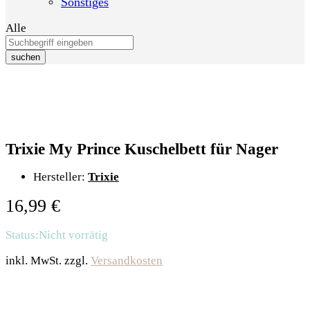
Sonstiges
Alle
suchen
Trixie My Prince Kuschelbett für Nager
Hersteller:
Trixie
16,99
€
Status:
Nicht vorrätig
inkl. MwSt.
zzgl.
Versandkosten