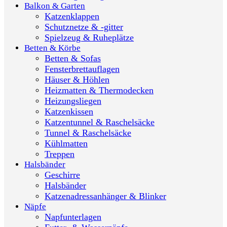
Balkon & Garten
Katzenklappen
Schutznetze & -gitter
Spielzeug & Ruheplätze
Betten & Körbe
Betten & Sofas
Fensterbrettauflagen
Häuser & Höhlen
Heizmatten & Thermodecken
Heizungsliegen
Katzenkissen
Katzentunnel & Raschelsäcke
Tunnel & Raschelsäcke
Kühlmatten
Treppen
Halsbänder
Geschirre
Halsbänder
Katzenadressanhänger & Blinker
Näpfe
Napfunterlagen