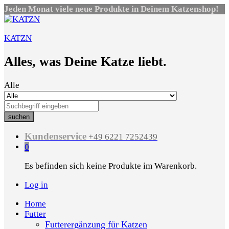
Jeden Monat viele neue Produkte in Deinem Katzenshop!
KATZN
Alles, was Deine Katze liebt.
Alle
suchen
Kundenservice
+49 6221 7252439
0
Es befinden sich keine Produkte im Warenkorb.
Log in
Home
Futter
Futterergänzung für Katzen