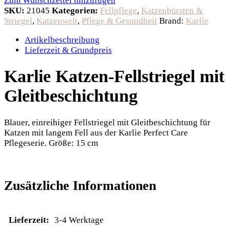
Zum Wunschzettel hinzufügen
SKU:
21045
Kategorien:
Fellpflege
,
Katzenbürsten &
Striegel
,
Katzenwelt
,
Pflege & Gesundheit
Brand:
Karlie
Artikelbeschreibung
Lieferzeit & Grundpreis
Karlie Katzen-Fellstriegel mit
Gleitbeschichtung
Blauer, einreihiger Fellstriegel mit Gleitbeschichtung für
Katzen mit langem Fell aus der Karlie Perfect Care
Pflegeserie. Größe: 15 cm
Zusätzliche Informationen
Lieferzeit:
3-4 Werktage