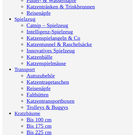
Futter- & Wassernäpfe
Katzentränken & Trinkbrunnen
Reisenäpfe
Spielzeug
Catnip – Spielzeug
Intelligenz-Spielzeug
Katzenspielangeln & Co
Katzentunnel & Raschelsäcke
Innovatives Spielzeug
Katzenbälle
Katzenspielmäuse
Transport
Autozubehör
Katzentragetaschen
Reisenäpfe
Falthütten
Katzentransportboxen
Trolleys & Buggys
Kratzbäume
Bis 100 cm
Bis 175 cm
Bis 225 cm