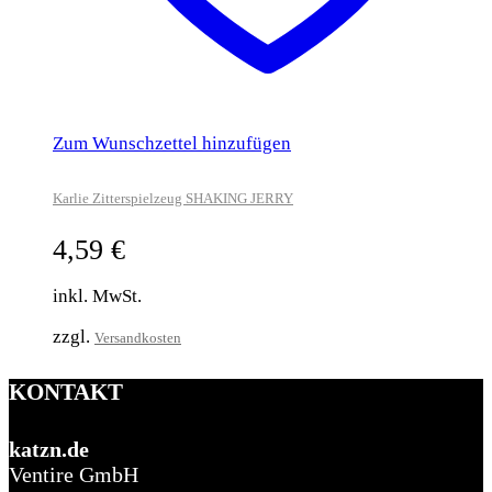
Zum Wunschzettel hinzufügen
Karlie Zitterspielzeug SHAKING JERRY
4,59
€
inkl. MwSt.
zzgl.
Versandkosten
KONTAKT
katzn.de
Ventire GmbH