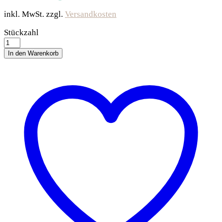
inkl. MwSt.
zzgl.
Versandkosten
Trixie
Stückzahl
Hundebox
Basic
In den Warenkorb
-
55
×
65
×
80
cm
quantity