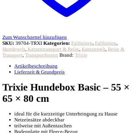
Zum Wunschzettel hinzufügen
SKU:
39704-TRXI
Kategorien:
Falthütten
,
Falthütten
,
Hundewelt
,
Katzentransport & Reise
,
Katzenwelt
,
Reise &
Transport
,
Transportboxen
Brand:
Trixie
Artikelbeschreibung
Lieferzeit & Grundpreis
Trixie Hundebox Basic – 55 ×
65 × 80 cm
ideal für die kurzzeitige Unterbringung zu Hause
Netzeinsätze abdeckbar
teilweise mit Außentaschen
Bodenplatte mit Fleece-Bezug