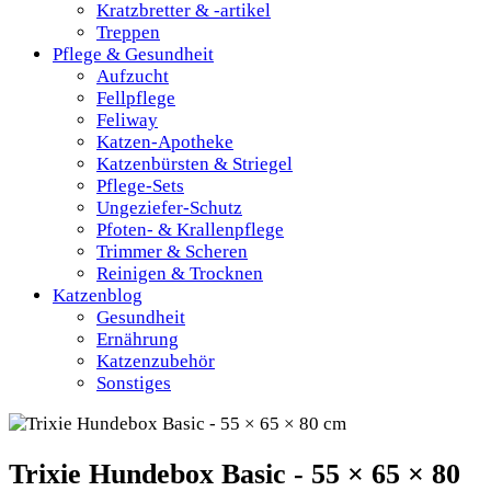
Kratzbretter & -artikel
Treppen
Pflege & Gesundheit
Aufzucht
Fellpflege
Feliway
Katzen-Apotheke
Katzenbürsten & Striegel
Pflege-Sets
Ungeziefer-Schutz
Pfoten- & Krallenpflege
Trimmer & Scheren
Reinigen & Trocknen
Katzenblog
Gesundheit
Ernährung
Katzenzubehör
Sonstiges
Trixie Hundebox Basic - 55 × 65 × 80