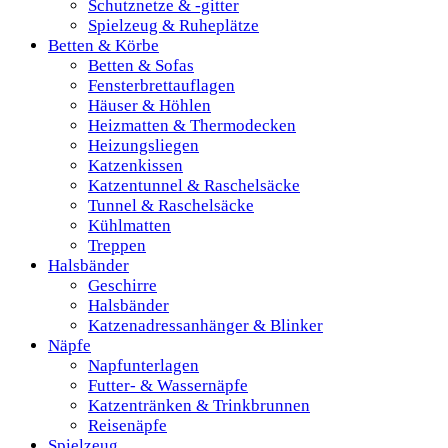
Schutznetze & -gitter
Spielzeug & Ruheplätze
Betten & Körbe
Betten & Sofas
Fensterbrettauflagen
Häuser & Höhlen
Heizmatten & Thermodecken
Heizungsliegen
Katzenkissen
Katzentunnel & Raschelsäcke
Tunnel & Raschelsäcke
Kühlmatten
Treppen
Halsbänder
Geschirre
Halsbänder
Katzenadressanhänger & Blinker
Näpfe
Napfunterlagen
Futter- & Wassernäpfe
Katzentränken & Trinkbrunnen
Reisenäpfe
Spielzeug