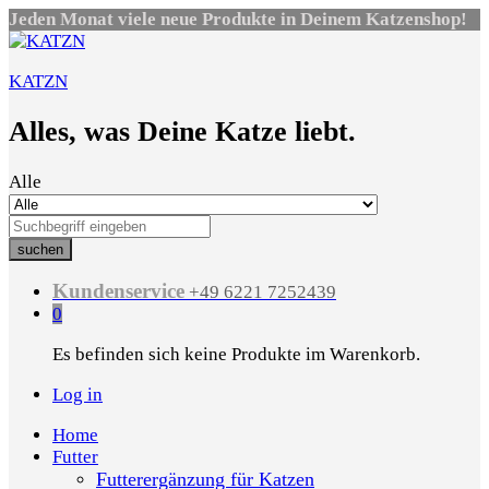
Jeden Monat viele neue Produkte in Deinem Katzenshop!
KATZN
Alles, was Deine Katze liebt.
Alle
suchen
Kundenservice
+49 6221 7252439
0
Es befinden sich keine Produkte im Warenkorb.
Log in
Home
Futter
Futterergänzung für Katzen