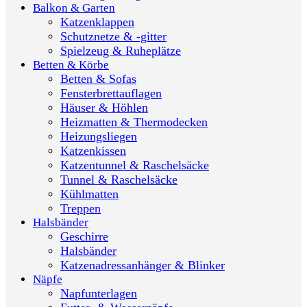
Balkon & Garten
Katzenklappen
Schutznetze & -gitter
Spielzeug & Ruheplätze
Betten & Körbe
Betten & Sofas
Fensterbrettauflagen
Häuser & Höhlen
Heizmatten & Thermodecken
Heizungsliegen
Katzenkissen
Katzentunnel & Raschelsäcke
Tunnel & Raschelsäcke
Kühlmatten
Treppen
Halsbänder
Geschirre
Halsbänder
Katzenadressanhänger & Blinker
Näpfe
Napfunterlagen