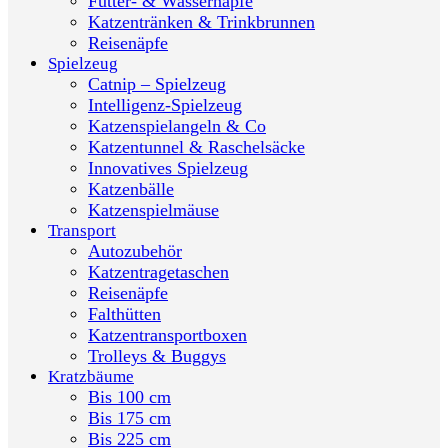
Futter- & Wassernäpfe
Katzentränken & Trinkbrunnen
Reisenäpfe
Spielzeug
Catnip – Spielzeug
Intelligenz-Spielzeug
Katzenspielangeln & Co
Katzentunnel & Raschelsäcke
Innovatives Spielzeug
Katzenbälle
Katzenspielmäuse
Transport
Autozubehör
Katzentragetaschen
Reisenäpfe
Falthütten
Katzentransportboxen
Trolleys & Buggys
Kratzbäume
Bis 100 cm
Bis 175 cm
Bis 225 cm