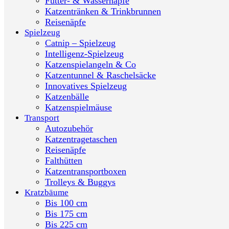
Futter- & Wassernäpfe
Katzentränken & Trinkbrunnen
Reisenäpfe
Spielzeug
Catnip – Spielzeug
Intelligenz-Spielzeug
Katzenspielangeln & Co
Katzentunnel & Raschelsäcke
Innovatives Spielzeug
Katzenbälle
Katzenspielmäuse
Transport
Autozubehör
Katzentragetaschen
Reisenäpfe
Falthütten
Katzentransportboxen
Trolleys & Buggys
Kratzbäume
Bis 100 cm
Bis 175 cm
Bis 225 cm