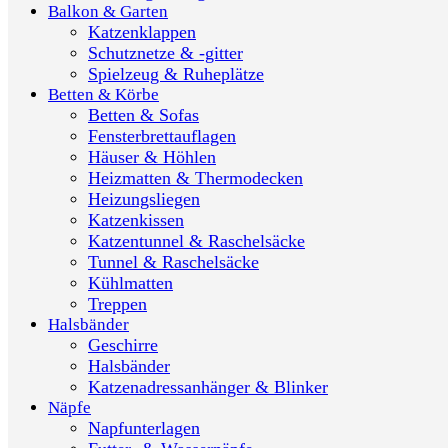
Balkon & Garten
Katzenklappen
Schutznetze & -gitter
Spielzeug & Ruheplätze
Betten & Körbe
Betten & Sofas
Fensterbrettauflagen
Häuser & Höhlen
Heizmatten & Thermodecken
Heizungsliegen
Katzenkissen
Katzentunnel & Raschelsäcke
Tunnel & Raschelsäcke
Kühlmatten
Treppen
Halsbänder
Geschirre
Halsbänder
Katzenadressanhänger & Blinker
Näpfe
Napfunterlagen