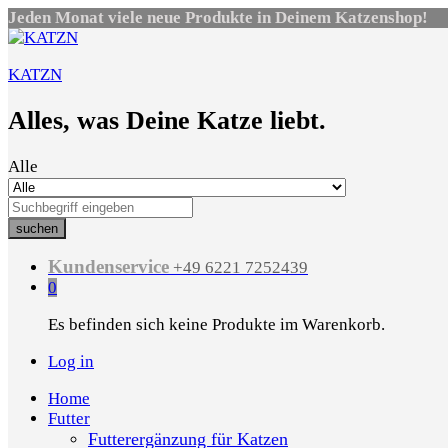
Jeden Monat viele neue Produkte in Deinem Katzenshop!
KATZN
Alles, was Deine Katze liebt.
Alle
suchen
Kundenservice
+49 6221 7252439
0
Es befinden sich keine Produkte im Warenkorb.
Log in
Home
Futter
Futterergänzung für Katzen