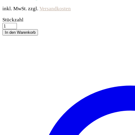
inkl. MwSt.
zzgl.
Versandkosten
Trixie
Stückzahl
Hundebox
Basic
In den Warenkorb
-
50
x
50
x
60
cm
quantity