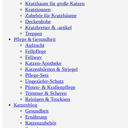
Kratzbaum für große Katzen
Kratztonnen
Zubehör für Kratzbäume
Deckenhohe
Kratzbretter & -artikel
Treppen
Pflege & Gesundheit
Aufzucht
Fellpflege
Feliway
Katzen-Apotheke
Katzenbürsten & Striegel
Pflege-Sets
Ungeziefer-Schutz
Pfoten- & Krallenpflege
Trimmer & Scheren
Reinigen & Trocknen
Katzenblog
Gesundheit
Ernährung
Katzenzubehör