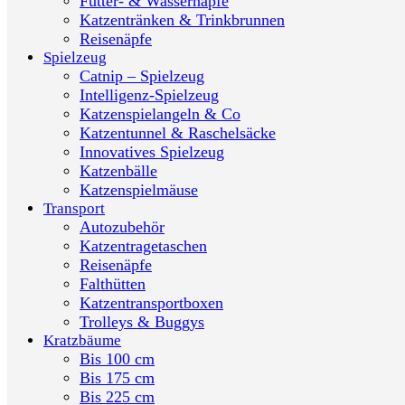
Futter- & Wassernäpfe
Katzentränken & Trinkbrunnen
Reisenäpfe
Spielzeug
Catnip – Spielzeug
Intelligenz-Spielzeug
Katzenspielangeln & Co
Katzentunnel & Raschelsäcke
Innovatives Spielzeug
Katzenbälle
Katzenspielmäuse
Transport
Autozubehör
Katzentragetaschen
Reisenäpfe
Falthütten
Katzentransportboxen
Trolleys & Buggys
Kratzbäume
Bis 100 cm
Bis 175 cm
Bis 225 cm