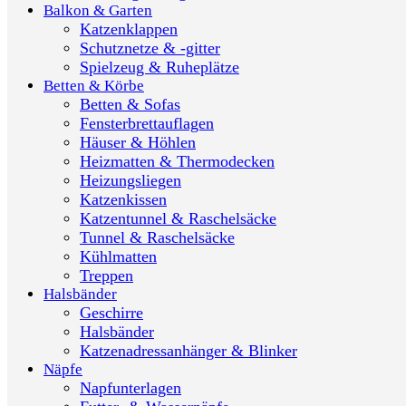
Balkon & Garten
Katzenklappen
Schutznetze & -gitter
Spielzeug & Ruheplätze
Betten & Körbe
Betten & Sofas
Fensterbrettauflagen
Häuser & Höhlen
Heizmatten & Thermodecken
Heizungsliegen
Katzenkissen
Katzentunnel & Raschelsäcke
Tunnel & Raschelsäcke
Kühlmatten
Treppen
Halsbänder
Geschirre
Halsbänder
Katzenadressanhänger & Blinker
Näpfe
Napfunterlagen