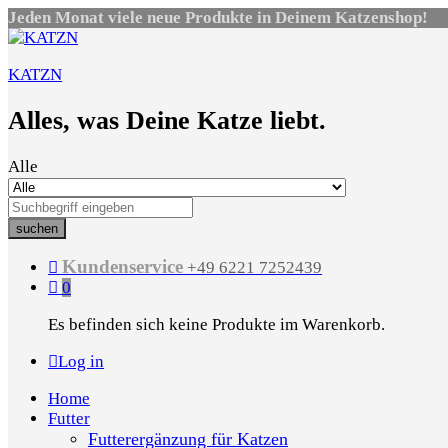
Jeden Monat viele neue Produkte in Deinem Katzenshop!
KATZN
Alles, was Deine Katze liebt.
Alle
suchen
Kundenservice
+49 6221 7252439
0
Es befinden sich keine Produkte im Warenkorb.
Log in
Home
Futter
Futterergänzung für Katzen