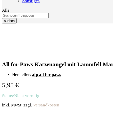
Sonstiges
Alle
suchen
All for Paws Katzenangel mit Lammfell Ma
Hersteller:
afp all for paws
5,95
€
Status:
Nicht vorrätig
inkl. MwSt.
zzgl.
Versandkosten