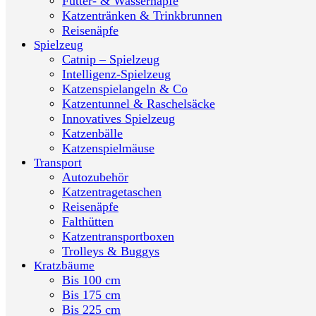
Futter- & Wassernäpfe
Katzentränken & Trinkbrunnen
Reisenäpfe
Spielzeug
Catnip – Spielzeug
Intelligenz-Spielzeug
Katzenspielangeln & Co
Katzentunnel & Raschelsäcke
Innovatives Spielzeug
Katzenbälle
Katzenspielmäuse
Transport
Autozubehör
Katzentragetaschen
Reisenäpfe
Falthütten
Katzentransportboxen
Trolleys & Buggys
Kratzbäume
Bis 100 cm
Bis 175 cm
Bis 225 cm