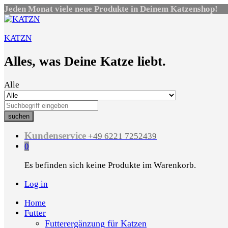
Jeden Monat viele neue Produkte in Deinem Katzenshop!
KATZN
Alles, was Deine Katze liebt.
Alle
suchen
Kundenservice
+49 6221 7252439
0
Es befinden sich keine Produkte im Warenkorb.
Log in
Home
Futter
Futterergänzung für Katzen