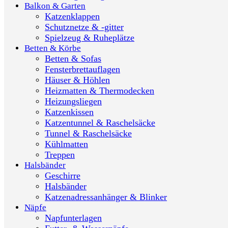
Balkon & Garten
Katzenklappen
Schutznetze & -gitter
Spielzeug & Ruheplätze
Betten & Körbe
Betten & Sofas
Fensterbrettauflagen
Häuser & Höhlen
Heizmatten & Thermodecken
Heizungsliegen
Katzenkissen
Katzentunnel & Raschelsäcke
Tunnel & Raschelsäcke
Kühlmatten
Treppen
Halsbänder
Geschirre
Halsbänder
Katzenadressanhänger & Blinker
Näpfe
Napfunterlagen