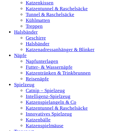
Katzenkissen
Katzentunnel & Raschelsäcke
Tunnel & Raschelsäcke
Kühlmatten
Treppen
Halsbänder
Geschirre
Halsbänder
Katzenadressanhänger & Blinker
Näpfe
Napfunterlagen
Futter- & Wassernäpfe
Katzentränken & Trinkbrunnen
Reisenäpfe
Spielzeug
Catnip – Spielzeug
Intelligenz-Spielzeug
Katzenspielangeln & Co
Katzentunnel & Raschelsäcke
Innovatives Spielzeug
Katzenbälle
Katzenspielmäuse