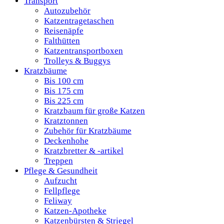
Transport
Autozubehör
Katzentragetaschen
Reisenäpfe
Falthütten
Katzentransportboxen
Trolleys & Buggys
Kratzbäume
Bis 100 cm
Bis 175 cm
Bis 225 cm
Kratzbaum für große Katzen
Kratztonnen
Zubehör für Kratzbäume
Deckenhohe
Kratzbretter & -artikel
Treppen
Pflege & Gesundheit
Aufzucht
Fellpflege
Feliway
Katzen-Apotheke
Katzenbürsten & Striegel