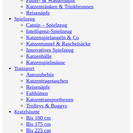
Futter- & Wassernäpfe
Katzentränken & Trinkbrunnen
Reisenäpfe
Spielzeug
Catnip – Spielzeug
Intelligenz-Spielzeug
Katzenspielangeln & Co
Katzentunnel & Raschelsäcke
Innovatives Spielzeug
Katzenbälle
Katzenspielmäuse
Transport
Autozubehör
Katzentragetaschen
Reisenäpfe
Falthütten
Katzentransportboxen
Trolleys & Buggys
Kratzbäume
Bis 100 cm
Bis 175 cm
Bis 225 cm