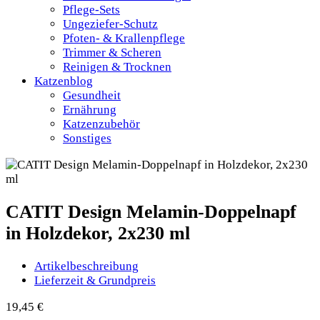
Pflege-Sets
Ungeziefer-Schutz
Pfoten- & Krallenpflege
Trimmer & Scheren
Reinigen & Trocknen
Katzenblog
Gesundheit
Ernährung
Katzenzubehör
Sonstiges
CATIT Design Melamin-Doppelnapf
in Holzdekor, 2x230 ml
Artikelbeschreibung
Lieferzeit & Grundpreis
19,45
€