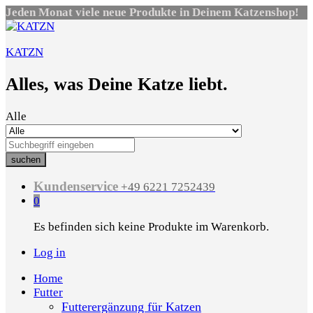
Jeden Monat viele neue Produkte in Deinem Katzenshop!
KATZN
Alles, was Deine Katze liebt.
Alle
suchen
Kundenservice
+49 6221 7252439
0
Es befinden sich keine Produkte im Warenkorb.
Log in
Home
Futter
Futterergänzung für Katzen