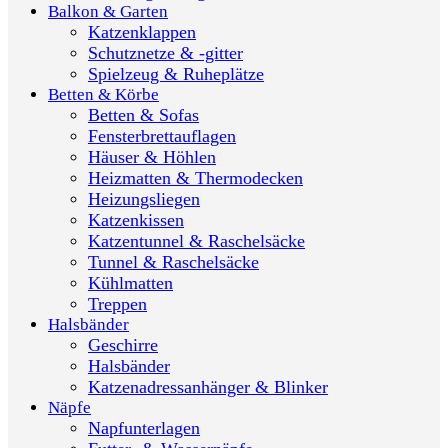
Balkon & Garten
Katzenklappen
Schutznetze & -gitter
Spielzeug & Ruheplätze
Betten & Körbe
Betten & Sofas
Fensterbrettauflagen
Häuser & Höhlen
Heizmatten & Thermodecken
Heizungsliegen
Katzenkissen
Katzentunnel & Raschelsäcke
Tunnel & Raschelsäcke
Kühlmatten
Treppen
Halsbänder
Geschirre
Halsbänder
Katzenadressanhänger & Blinker
Näpfe
Napfunterlagen