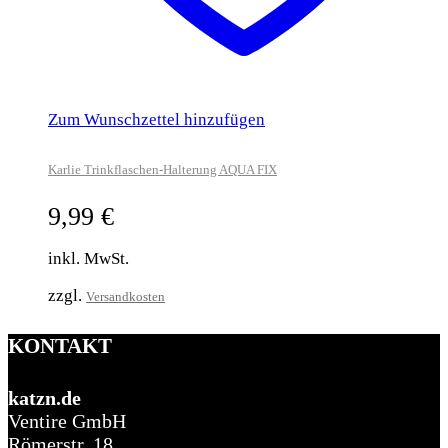
Zum Wunschzettel hinzufügen
Karlie Trinkflaschen-Halterung AQUA FIX
9,99
€
inkl. MwSt.
zzgl.
Versandkosten
KONTAKT
katzn.de
Ventire GmbH
Römerstr. 18