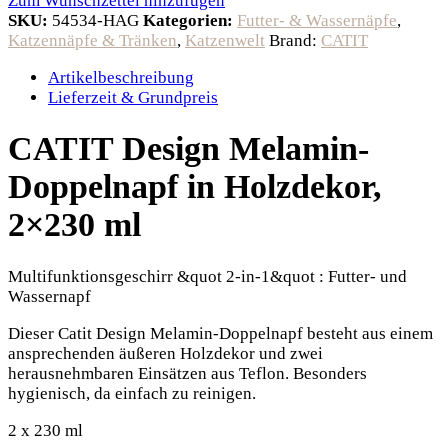
Zum Wunschzettel hinzufügen
SKU:
54534-HAG
Kategorien:
Futter- & Wassernäpfe
,
Katzennäpfe & Tränken
,
Katzenwelt
Brand:
CATIT
Artikelbeschreibung
Lieferzeit & Grundpreis
CATIT Design Melamin-
Doppelnapf in Holzdekor,
2×230 ml
Multifunktionsgeschirr &quot 2-in-1&quot : Futter- und
Wassernapf
Dieser Catit Design Melamin-Doppelnapf besteht aus einem
ansprechenden äußeren Holzdekor und zwei
herausnehmbaren Einsätzen aus Teflon. Besonders
hygienisch, da einfach zu reinigen.
2 x 230 ml