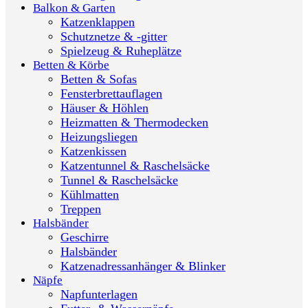
Balkon & Garten
Katzenklappen
Schutznetze & -gitter
Spielzeug & Ruheplätze
Betten & Körbe
Betten & Sofas
Fensterbrettauflagen
Häuser & Höhlen
Heizmatten & Thermodecken
Heizungsliegen
Katzenkissen
Katzentunnel & Raschelsäcke
Tunnel & Raschelsäcke
Kühlmatten
Treppen
Halsbänder
Geschirre
Halsbänder
Katzenadressanhänger & Blinker
Näpfe
Napfunterlagen