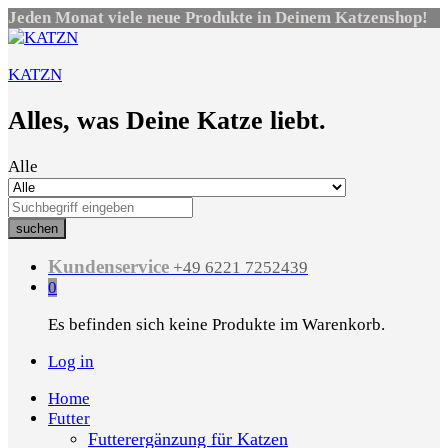
Jeden Monat viele neue Produkte in Deinem Katzenshop!
KATZN
Alles, was Deine Katze liebt.
Alle
suchen
Kundenservice
+49 6221 7252439
0
Es befinden sich keine Produkte im Warenkorb.
Log in
Home
Futter
Futterergänzung für Katzen