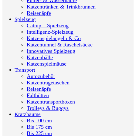
Futter- & Wassernäpfe
Katzentränken & Trinkbrunnen
Reisenäpfe
Spielzeug
Catnip – Spielzeug
Intelligenz-Spielzeug
Katzenspielangeln & Co
Katzentunnel & Raschelsäcke
Innovatives Spielzeug
Katzenbälle
Katzenspielmäuse
Transport
Autozubehör
Katzentragetaschen
Reisenäpfe
Falthütten
Katzentransportboxen
Trolleys & Buggys
Kratzbäume
Bis 100 cm
Bis 175 cm
Bis 225 cm