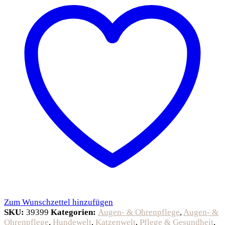
Zum Wunschzettel hinzufügen
SKU:
39399
Kategorien:
Augen- & Ohrenpflege
,
Augen- &
Ohrenpflege
,
Hundewelt
,
Katzenwelt
,
Pflege & Gesundheit
,