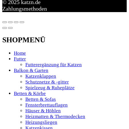
© 2025 katzn.de
Zahlungsmethoden
SHOPMENÜ
Home
Futter
Futterergänzung für Katzen
Balkon & Garten
Katzenklappen
Schutznetze & -gitter
Spielzeug & Ruheplätze
Betten & Körbe
Betten & Sofas
Fensterbrettauflagen
Häuser & Höhlen
Heizmatten & Thermodecken
Heizungsliegen
Katzenkissen