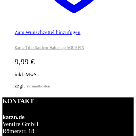
Zum Wunschzettel hinzufügen
Karlie Trinkflaschen-Halterung AQUA FIX
9,99
€
inkl. MwSt.
zzgl.
Versandkosten
KONTAKT
katzn.de
Ventire GmbH
Römerstr. 18