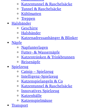
Katzentunnel & Raschelsäcke
Tunnel & Raschelsäcke
Kühlmatten
Treppen
Halsbänder
Geschirre
Halsbänder
Katzenadressanhänger & Blinker
Näpfe
Napfunterlagen
Futter- & Wassernäpfe
Katzentränken & Trinkbrunnen
Reisenäpfe
Spielzeug
Catnip – Spielzeug
Intelligenz-Spielzeug
Katzenspielangeln & Co
Katzentunnel & Raschelsäcke
Innovatives Spielzeug
Katzenbälle
Katzenspielmäuse
Transport