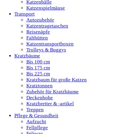
Katzenbälle
Katzenspielmäuse
Transport
Autozubehör
Katzentragetaschen
Reisenäpfe
Falthütten
Katzentransportboxen
Trolleys & Buggys
Kratzbäume
Bis 100 cm
Bis 175 cm
Bis 225 cm
Kratzbaum für große Katzen
Kratztonnen
Zubehör für Kratzbäume
Deckenhohe
Kratzbretter & -artikel
Treppen
Pflege & Gesundheit
Aufzucht
Fellpflege
Feliway