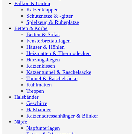
Balkon & Garten
Katzenklappen
Schutznetze & -gitter
Spielzeug & Ruheplätze
Betten & Körbe
Betten & Sofas
Fensterbrettauflagen
Häuser & Höhlen
Heizmatten & Thermodecken
Heizungsliegen
Katzenkissen
Katzentunnel & Raschelsäcke
Tunnel & Raschelsäcke
Kühlmatten
Treppen
Halsbänder
Geschirre
Halsbänder
Katzenadressanhänger & Blinker
Näpfe
Napfunterlagen