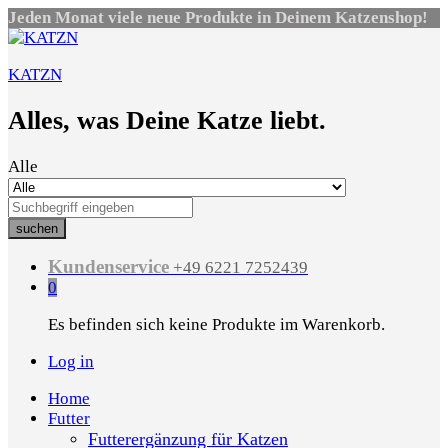
Jeden Monat viele neue Produkte in Deinem Katzenshop!
KATZN
Alles, was Deine Katze liebt.
Alle
suchen
Kundenservice
+49 6221 7252439
0
Es befinden sich keine Produkte im Warenkorb.
Log in
Home
Futter
Futterergänzung für Katzen