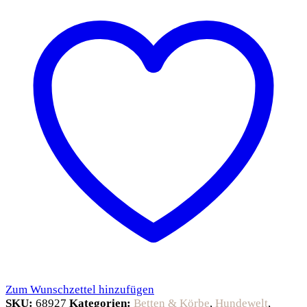
Zum Wunschzettel hinzufügen
SKU:
68927
Kategorien:
Betten & Körbe
,
Hundewelt
,