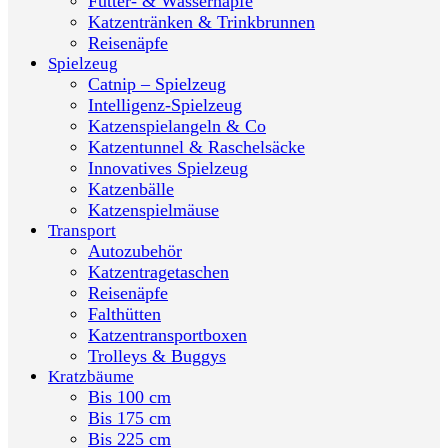
Futter- & Wassernäpfe
Katzentränken & Trinkbrunnen
Reisenäpfe
Spielzeug
Catnip – Spielzeug
Intelligenz-Spielzeug
Katzenspielangeln & Co
Katzentunnel & Raschelsäcke
Innovatives Spielzeug
Katzenbälle
Katzenspielmäuse
Transport
Autozubehör
Katzentragetaschen
Reisenäpfe
Falthütten
Katzentransportboxen
Trolleys & Buggys
Kratzbäume
Bis 100 cm
Bis 175 cm
Bis 225 cm