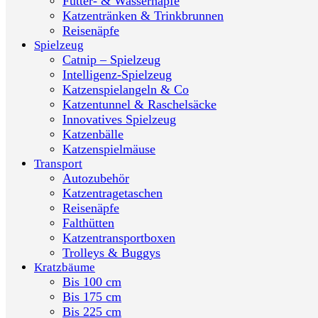
Futter- & Wassernäpfe
Katzentränken & Trinkbrunnen
Reisenäpfe
Spielzeug
Catnip – Spielzeug
Intelligenz-Spielzeug
Katzenspielangeln & Co
Katzentunnel & Raschelsäcke
Innovatives Spielzeug
Katzenbälle
Katzenspielmäuse
Transport
Autozubehör
Katzentragetaschen
Reisenäpfe
Falthütten
Katzentransportboxen
Trolleys & Buggys
Kratzbäume
Bis 100 cm
Bis 175 cm
Bis 225 cm