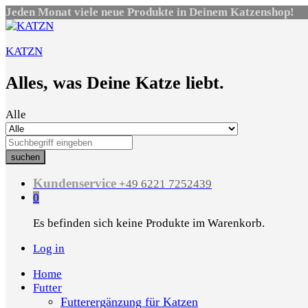
Jeden Monat viele neue Produkte in Deinem Katzenshop!
KATZN
Alles, was Deine Katze liebt.
Alle
suchen
Kundenservice
+49 6221 7252439
0
Es befinden sich keine Produkte im Warenkorb.
Log in
Home
Futter
Futterergänzung für Katzen