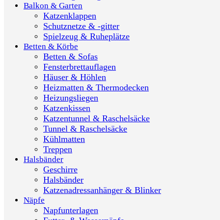
Balkon & Garten
Katzenklappen
Schutznetze & -gitter
Spielzeug & Ruheplätze
Betten & Körbe
Betten & Sofas
Fensterbrettauflagen
Häuser & Höhlen
Heizmatten & Thermodecken
Heizungsliegen
Katzenkissen
Katzentunnel & Raschelsäcke
Tunnel & Raschelsäcke
Kühlmatten
Treppen
Halsbänder
Geschirre
Halsbänder
Katzenadressanhänger & Blinker
Näpfe
Napfunterlagen