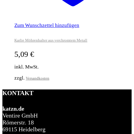
Zum Wunschzettel hinzufügen
Karlie Möhrenhalter aus verchromtem Metall
5,09
€
inkl. MwSt.
zzgl.
Versandkosten
KONTAKT
katzn.de
Ventire GmbH
Römerstr. 18
69115 Heidelberg