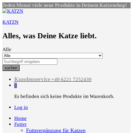
Jeden Monat viele neue Produkte in Deinem Katzenshop!
KATZN
Alles, was Deine Katze liebt.
Alle
suchen
Kundenservice
+49 6221 7252439
0
Es befinden sich keine Produkte im Warenkorb.
Log in
Home
Futter
Futterergänzung für Katzen