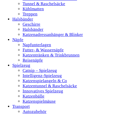
Tunnel & Raschelsäcke
Kühlmatten
Treppen
Halsbänder
Geschirre
Halsbänder
Katzenadressanhänger & Blinker
Näpfe
Napfunterlagen
Futter- & Wassernäpfe
Katzentränken & Trinkbrunnen
Reisenäpfe
Spielzeug
Catnip – Spielzeug
Intelligenz-Spielzeug
Katzenspielangeln & Co
Katzentunnel & Raschelsäcke
Innovatives Spielzeug
Katzenbälle
Katzenspielmäuse
Transport
Autozubehör