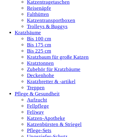
Katzentragetaschen
Reisenäpfe
Falthütten
Katzentransportboxen
Trolleys & Buggys
Kratzbäume
Bis 100 cm
Bis 175 cm
Bis 225 cm
Kratzbaum für große Katzen
Kratztonnen
Zubehör für Kratzbäume
Deckenhohe
Kratzbretter & -artikel
Treppen
Pflege & Gesundheit
Aufzucht
Fellpflege
Feliway
Katzen-Apotheke
Katzenbürsten & Striegel
Pflege-Sets
Ungeziefer-Schutz