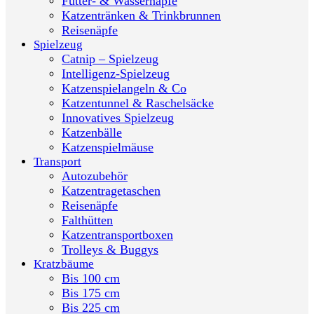
Futter- & Wassernäpfe
Katzentränken & Trinkbrunnen
Reisenäpfe
Spielzeug
Catnip – Spielzeug
Intelligenz-Spielzeug
Katzenspielangeln & Co
Katzentunnel & Raschelsäcke
Innovatives Spielzeug
Katzenbälle
Katzenspielmäuse
Transport
Autozubehör
Katzentragetaschen
Reisenäpfe
Falthütten
Katzentransportboxen
Trolleys & Buggys
Kratzbäume
Bis 100 cm
Bis 175 cm
Bis 225 cm