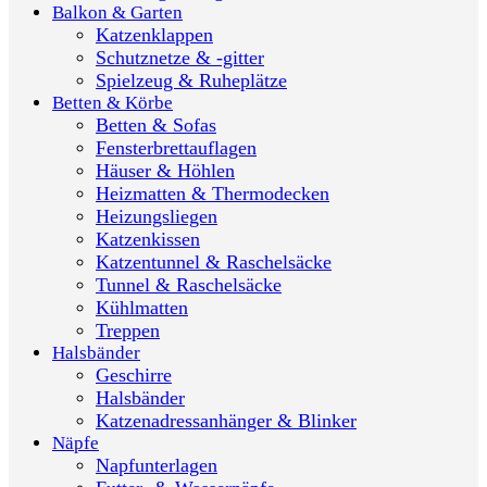
Balkon & Garten
Katzenklappen
Schutznetze & -gitter
Spielzeug & Ruheplätze
Betten & Körbe
Betten & Sofas
Fensterbrettauflagen
Häuser & Höhlen
Heizmatten & Thermodecken
Heizungsliegen
Katzenkissen
Katzentunnel & Raschelsäcke
Tunnel & Raschelsäcke
Kühlmatten
Treppen
Halsbänder
Geschirre
Halsbänder
Katzenadressanhänger & Blinker
Näpfe
Napfunterlagen