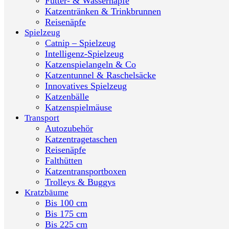
Futter- & Wassernäpfe
Katzentränken & Trinkbrunnen
Reisenäpfe
Spielzeug
Catnip – Spielzeug
Intelligenz-Spielzeug
Katzenspielangeln & Co
Katzentunnel & Raschelsäcke
Innovatives Spielzeug
Katzenbälle
Katzenspielmäuse
Transport
Autozubehör
Katzentragetaschen
Reisenäpfe
Falthütten
Katzentransportboxen
Trolleys & Buggys
Kratzbäume
Bis 100 cm
Bis 175 cm
Bis 225 cm