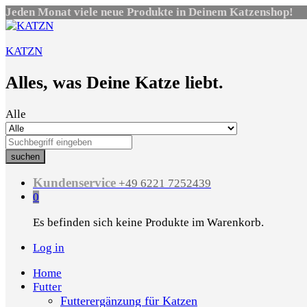
Jeden Monat viele neue Produkte in Deinem Katzenshop!
KATZN
Alles, was Deine Katze liebt.
Alle
suchen
Kundenservice
+49 6221 7252439
0
Es befinden sich keine Produkte im Warenkorb.
Log in
Home
Futter
Futterergänzung für Katzen