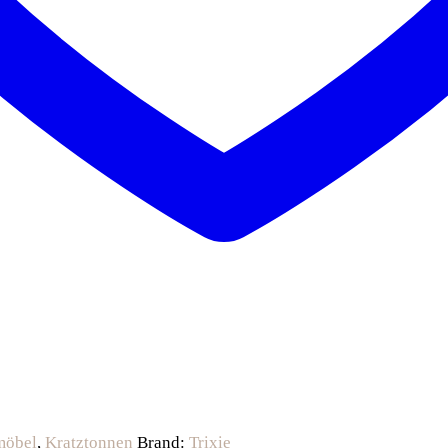
möbel
,
Kratztonnen
Brand:
Trixie