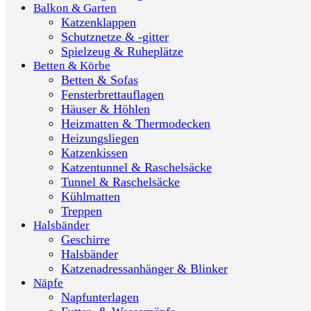
Balkon & Garten
Katzenklappen
Schutznetze & -gitter
Spielzeug & Ruheplätze
Betten & Körbe
Betten & Sofas
Fensterbrettauflagen
Häuser & Höhlen
Heizmatten & Thermodecken
Heizungsliegen
Katzenkissen
Katzentunnel & Raschelsäcke
Tunnel & Raschelsäcke
Kühlmatten
Treppen
Halsbänder
Geschirre
Halsbänder
Katzenadressanhänger & Blinker
Näpfe
Napfunterlagen