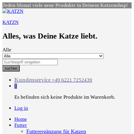
Jeden Monat viele neue Produkte in Deinem Katzenshop!
KATZN
Alles, was Deine Katze liebt.
Alle
suchen
Kundenservice
+49 6221 7252439
0
Es befinden sich keine Produkte im Warenkorb.
Log in
Home
Futter
Futterergänzung für Katzen