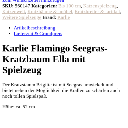
Zum Wunschzettel hinzufügen
SKU:
560147
Kategorien:
Bis 100 cm
,
Katzenspielzeug
,
Katzenwelt
,
Kratzbäume & -möbel
,
Kratzbretter & -artikel
,
Weitere Spielzeuge
Brand:
Karlie
Artikelbeschreibung
Lieferzeit & Grundpreis
Karlie Flamingo Seegras-
Kratzbaum Ella mit
Spielzeug
Der Kratzstamm Brigitte ist mit Seegras umwickelt und
bietet neben der Möglichkeit die Krallen zu schärfen auch
noch tollen Spielspaß.
Höhe: ca. 52 cm