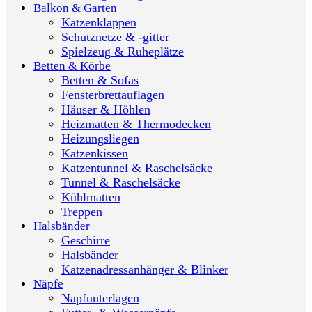
Balkon & Garten
Katzenklappen
Schutznetze & -gitter
Spielzeug & Ruheplätze
Betten & Körbe
Betten & Sofas
Fensterbrettauflagen
Häuser & Höhlen
Heizmatten & Thermodecken
Heizungsliegen
Katzenkissen
Katzentunnel & Raschelsäcke
Tunnel & Raschelsäcke
Kühlmatten
Treppen
Halsbänder
Geschirre
Halsbänder
Katzenadressanhänger & Blinker
Näpfe
Napfunterlagen