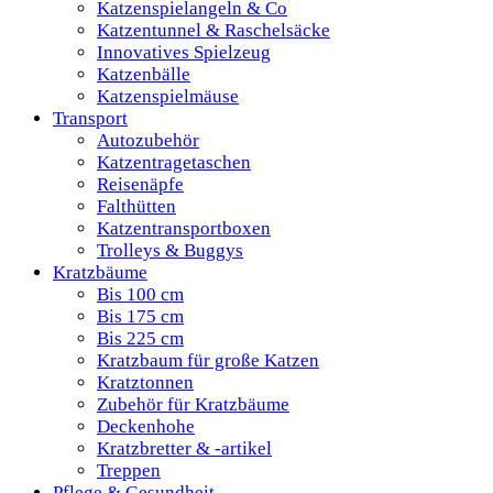
Katzenspielangeln & Co
Katzentunnel & Raschelsäcke
Innovatives Spielzeug
Katzenbälle
Katzenspielmäuse
Transport
Autozubehör
Katzentragetaschen
Reisenäpfe
Falthütten
Katzentransportboxen
Trolleys & Buggys
Kratzbäume
Bis 100 cm
Bis 175 cm
Bis 225 cm
Kratzbaum für große Katzen
Kratztonnen
Zubehör für Kratzbäume
Deckenhohe
Kratzbretter & -artikel
Treppen
Pflege & Gesundheit