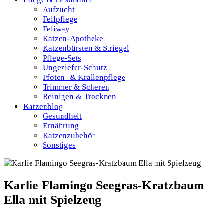
Aufzucht
Fellpflege
Feliway
Katzen-Apotheke
Katzenbürsten & Striegel
Pflege-Sets
Ungeziefer-Schutz
Pfoten- & Krallenpflege
Trimmer & Scheren
Reinigen & Trocknen
Katzenblog
Gesundheit
Ernährung
Katzenzubehör
Sonstiges
Karlie Flamingo Seegras-Kratzbaum
Ella mit Spielzeug