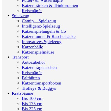
Futter- & Wassernäpfe
Katzentränken & Trinkbrunnen
Reisenäpfe
Spielzeug
Catnip – Spielzeug
Intelligenz-Spielzeug
Katzenspielangeln & Co
Katzentunnel & Raschelsäcke
Innovatives Spielzeug
Katzenbälle
Katzenspielmäuse
Transport
Autozubehör
Katzentragetaschen
Reisenäpfe
Falthütten
Katzentransportboxen
Trolleys & Buggys
Kratzbäume
Bis 100 cm
Bis 175 cm
Bis 225 cm