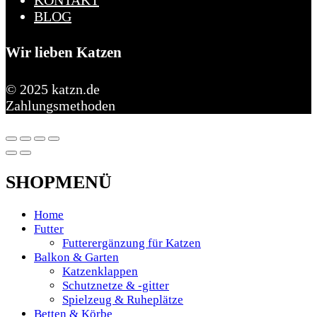
BLOG
Wir lieben Katzen
© 2025 katzn.de
Zahlungsmethoden
SHOPMENÜ
Home
Futter
Futterergänzung für Katzen
Balkon & Garten
Katzenklappen
Schutznetze & -gitter
Spielzeug & Ruheplätze
Betten & Körbe