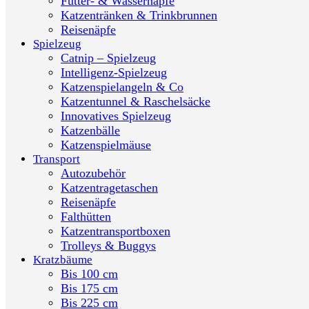
Futter- & Wassernäpfe
Katzentränken & Trinkbrunnen
Reisenäpfe
Spielzeug
Catnip – Spielzeug
Intelligenz-Spielzeug
Katzenspielangeln & Co
Katzentunnel & Raschelsäcke
Innovatives Spielzeug
Katzenbälle
Katzenspielmäuse
Transport
Autozubehör
Katzentragetaschen
Reisenäpfe
Falthütten
Katzentransportboxen
Trolleys & Buggys
Kratzbäume
Bis 100 cm
Bis 175 cm
Bis 225 cm