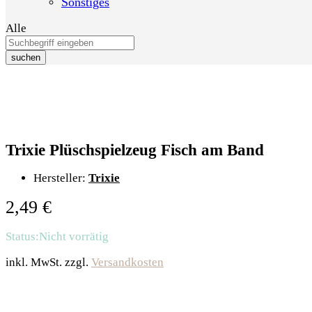
Sonstiges
Alle
suchen
Trixie Plüschspielzeug Fisch am Band
Hersteller:
Trixie
2,49
€
Status:
Nicht vorrätig
inkl. MwSt.
zzgl.
Versandkosten