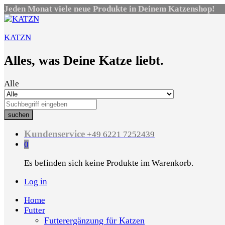
Jeden Monat viele neue Produkte in Deinem Katzenshop!
KATZN
Alles, was Deine Katze liebt.
Alle
suchen
Kundenservice
+49 6221 7252439
0
Es befinden sich keine Produkte im Warenkorb.
Log in
Home
Futter
Futterergänzung für Katzen