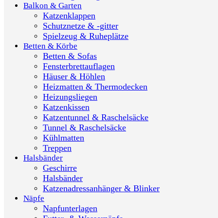
Balkon & Garten
Katzenklappen
Schutznetze & -gitter
Spielzeug & Ruheplätze
Betten & Körbe
Betten & Sofas
Fensterbrettauflagen
Häuser & Höhlen
Heizmatten & Thermodecken
Heizungsliegen
Katzenkissen
Katzentunnel & Raschelsäcke
Tunnel & Raschelsäcke
Kühlmatten
Treppen
Halsbänder
Geschirre
Halsbänder
Katzenadressanhänger & Blinker
Näpfe
Napfunterlagen