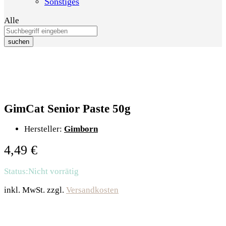
Sonstiges
Alle
suchen
GimCat Senior Paste 50g
Hersteller:
Gimborn
4,49
€
Status:
Nicht vorrätig
inkl. MwSt.
zzgl.
Versandkosten