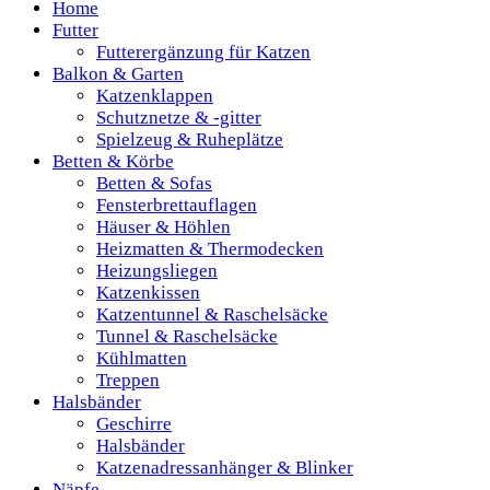
Home
Futter
Futterergänzung für Katzen
Balkon & Garten
Katzenklappen
Schutznetze & -gitter
Spielzeug & Ruheplätze
Betten & Körbe
Betten & Sofas
Fensterbrettauflagen
Häuser & Höhlen
Heizmatten & Thermodecken
Heizungsliegen
Katzenkissen
Katzentunnel & Raschelsäcke
Tunnel & Raschelsäcke
Kühlmatten
Treppen
Halsbänder
Geschirre
Halsbänder
Katzenadressanhänger & Blinker
Näpfe