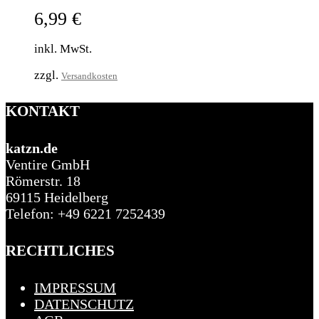
6,99
€
inkl. MwSt.
zzgl.
Versandkosten
KONTAKT
katzn.de
Ventire GmbH
Römerstr. 18
69115 Heidelberg
Telefon: +49 6221 7252439
RECHTLICHES
IMPRESSUM
DATENSCHUTZ