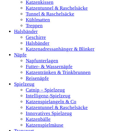
Katzenkissen
Katzentunnel & Raschelsäcke
Tunnel & Raschelsäcke
Kühlmatten
Treppen
Halsbänder
Geschirre
Halsbänder
Katzenadressanhänger & Blinker
Näpfe
Napfunterlagen
Futter- & Wassernäpfe
Katzentränken & Trinkbrunnen
Reisenäpfe
Spielzeug
Catnip – Spielzeug
Intelligenz-Spielzeug
Katzenspielangeln & Co
Katzentunnel & Raschelsäcke
Innovatives Spielzeug
Katzenbälle
Katzenspielmäuse
Transport