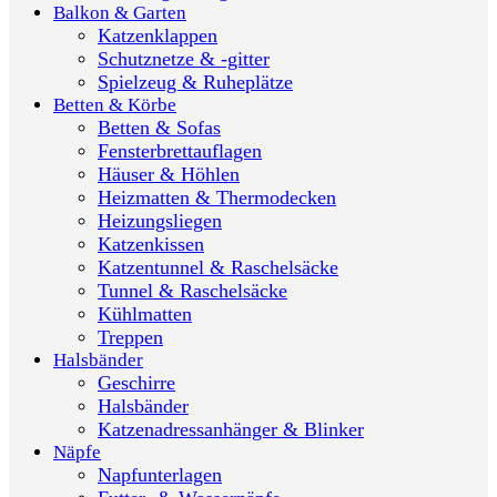
Balkon & Garten
Katzenklappen
Schutznetze & -gitter
Spielzeug & Ruheplätze
Betten & Körbe
Betten & Sofas
Fensterbrettauflagen
Häuser & Höhlen
Heizmatten & Thermodecken
Heizungsliegen
Katzenkissen
Katzentunnel & Raschelsäcke
Tunnel & Raschelsäcke
Kühlmatten
Treppen
Halsbänder
Geschirre
Halsbänder
Katzenadressanhänger & Blinker
Näpfe
Napfunterlagen