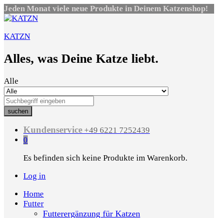
Jeden Monat viele neue Produkte in Deinem Katzenshop!
KATZN
Alles, was Deine Katze liebt.
Alle
suchen
Kundenservice
+49 6221 7252439
0
Es befinden sich keine Produkte im Warenkorb.
Log in
Home
Futter
Futterergänzung für Katzen