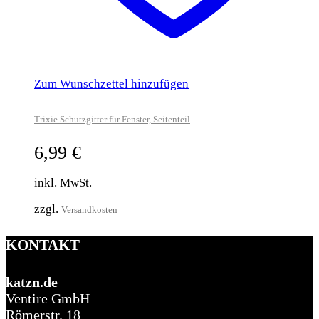
Zum Wunschzettel hinzufügen
Trixie Schutzgitter für Fenster, Seitenteil
6,99
€
inkl. MwSt.
zzgl.
Versandkosten
KONTAKT
katzn.de
Ventire GmbH
Römerstr. 18