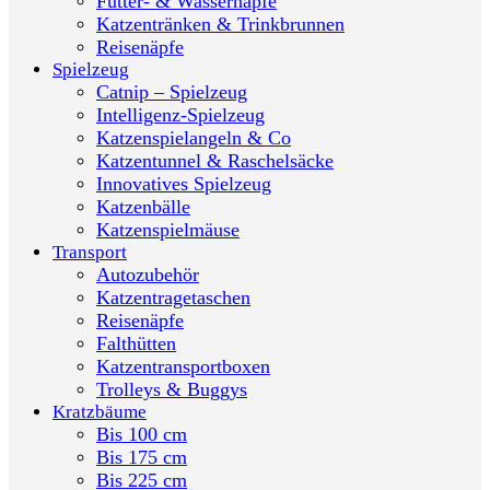
Futter- & Wassernäpfe
Katzentränken & Trinkbrunnen
Reisenäpfe
Spielzeug
Catnip – Spielzeug
Intelligenz-Spielzeug
Katzenspielangeln & Co
Katzentunnel & Raschelsäcke
Innovatives Spielzeug
Katzenbälle
Katzenspielmäuse
Transport
Autozubehör
Katzentragetaschen
Reisenäpfe
Falthütten
Katzentransportboxen
Trolleys & Buggys
Kratzbäume
Bis 100 cm
Bis 175 cm
Bis 225 cm