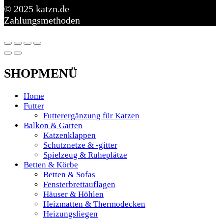
© 2025 katzn.de
Zahlungsmethoden
SHOPMENÜ
Home
Futter
Futterergänzung für Katzen
Balkon & Garten
Katzenklappen
Schutznetze & -gitter
Spielzeug & Ruheplätze
Betten & Körbe
Betten & Sofas
Fensterbrettauflagen
Häuser & Höhlen
Heizmatten & Thermodecken
Heizungsliegen