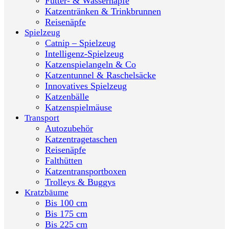
Futter- & Wassernäpfe
Katzentränken & Trinkbrunnen
Reisenäpfe
Spielzeug
Catnip – Spielzeug
Intelligenz-Spielzeug
Katzenspielangeln & Co
Katzentunnel & Raschelsäcke
Innovatives Spielzeug
Katzenbälle
Katzenspielmäuse
Transport
Autozubehör
Katzentragetaschen
Reisenäpfe
Falthütten
Katzentransportboxen
Trolleys & Buggys
Kratzbäume
Bis 100 cm
Bis 175 cm
Bis 225 cm