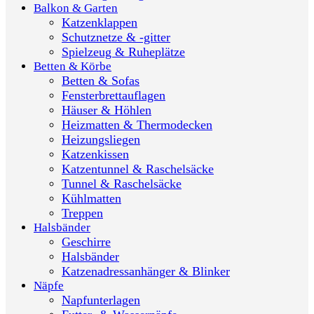
Balkon & Garten
Katzenklappen
Schutznetze & -gitter
Spielzeug & Ruheplätze
Betten & Körbe
Betten & Sofas
Fensterbrettauflagen
Häuser & Höhlen
Heizmatten & Thermodecken
Heizungsliegen
Katzenkissen
Katzentunnel & Raschelsäcke
Tunnel & Raschelsäcke
Kühlmatten
Treppen
Halsbänder
Geschirre
Halsbänder
Katzenadressanhänger & Blinker
Näpfe
Napfunterlagen