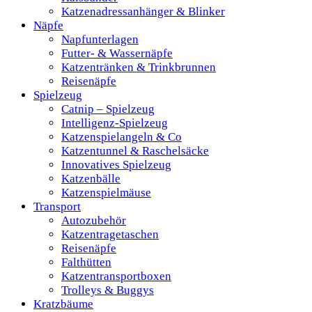
Katzenadressanhänger & Blinker
Näpfe
Napfunterlagen
Futter- & Wassernäpfe
Katzentränken & Trinkbrunnen
Reisenäpfe
Spielzeug
Catnip – Spielzeug
Intelligenz-Spielzeug
Katzenspielangeln & Co
Katzentunnel & Raschelsäcke
Innovatives Spielzeug
Katzenbälle
Katzenspielmäuse
Transport
Autozubehör
Katzentragetaschen
Reisenäpfe
Falthütten
Katzentransportboxen
Trolleys & Buggys
Kratzbäume