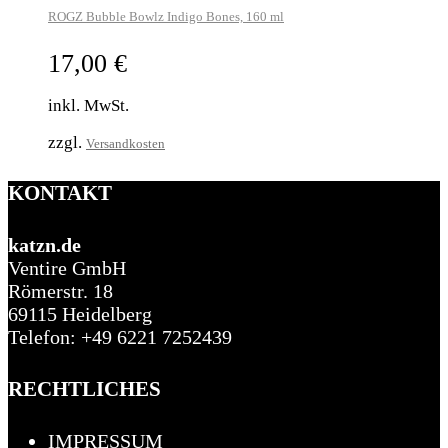
ROGZ Bubble Bowlz Indigo Bones, 160 ml
17,00
€
inkl. MwSt.
zzgl.
Versandkosten
KONTAKT
katzn.de
Ventire GmbH
Römerstr. 18
69115 Heidelberg
Telefon: +49 6221 7252439
RECHTLICHES
IMPRESSUM