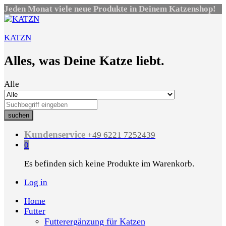
Jeden Monat viele neue Produkte in Deinem Katzenshop!
KATZN
Alles, was Deine Katze liebt.
Alle
suchen
Kundenservice
+49 6221 7252439
0
Es befinden sich keine Produkte im Warenkorb.
Log in
Home
Futter
Futterergänzung für Katzen