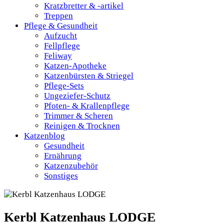
Kratzbretter & -artikel
Treppen
Pflege & Gesundheit
Aufzucht
Fellpflege
Feliway
Katzen-Apotheke
Katzenbürsten & Striegel
Pflege-Sets
Ungeziefer-Schutz
Pfoten- & Krallenpflege
Trimmer & Scheren
Reinigen & Trocknen
Katzenblog
Gesundheit
Ernährung
Katzenzubehör
Sonstiges
Kerbl Katzenhaus LODGE