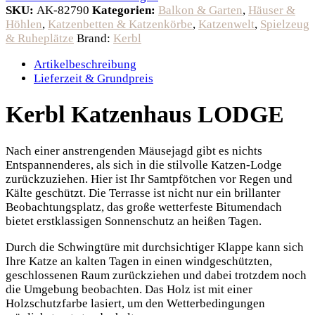
SKU:
AK-82790
Kategorien:
Balkon & Garten
,
Häuser &
Höhlen
,
Katzenbetten & Katzenkörbe
,
Katzenwelt
,
Spielzeug
& Ruheplätze
Brand:
Kerbl
Artikelbeschreibung
Lieferzeit & Grundpreis
Kerbl Katzenhaus LODGE
Nach einer anstrengenden Mäusejagd gibt es nichts
Entspannenderes, als sich in die stilvolle Katzen-Lodge
zurückzuziehen. Hier ist Ihr Samtpfötchen vor Regen und
Kälte geschützt. Die Terrasse ist nicht nur ein brillanter
Beobachtungsplatz, das große wetterfeste Bitumendach
bietet erstklassigen Sonnenschutz an heißen Tagen.
Durch die Schwingtüre mit durchsichtiger Klappe kann sich
Ihre Katze an kalten Tagen in einen windgeschützten,
geschlossenen Raum zurückziehen und dabei trotzdem noch
die Umgebung beobachten. Das Holz ist mit einer
Holzschutzfarbe lasiert, um den Wetterbedingungen