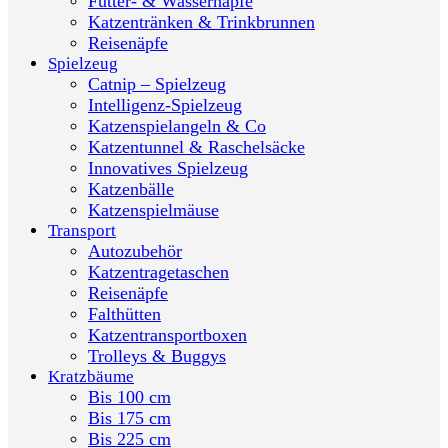
Futter- & Wassernäpfe
Katzentränken & Trinkbrunnen
Reisenäpfe
Spielzeug
Catnip – Spielzeug
Intelligenz-Spielzeug
Katzenspielangeln & Co
Katzentunnel & Raschelsäcke
Innovatives Spielzeug
Katzenbälle
Katzenspielmäuse
Transport
Autozubehör
Katzentragetaschen
Reisenäpfe
Falthütten
Katzentransportboxen
Trolleys & Buggys
Kratzbäume
Bis 100 cm
Bis 175 cm
Bis 225 cm