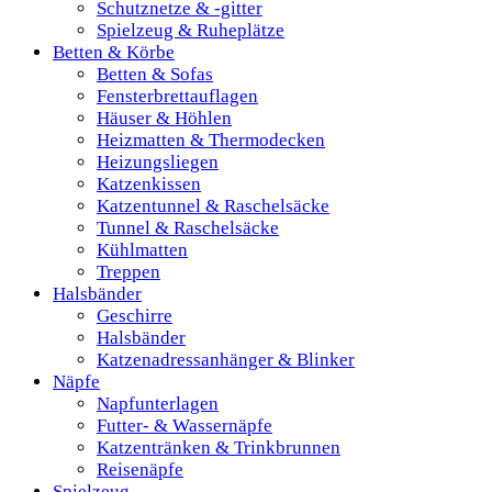
Schutznetze & -gitter
Spielzeug & Ruheplätze
Betten & Körbe
Betten & Sofas
Fensterbrettauflagen
Häuser & Höhlen
Heizmatten & Thermodecken
Heizungsliegen
Katzenkissen
Katzentunnel & Raschelsäcke
Tunnel & Raschelsäcke
Kühlmatten
Treppen
Halsbänder
Geschirre
Halsbänder
Katzenadressanhänger & Blinker
Näpfe
Napfunterlagen
Futter- & Wassernäpfe
Katzentränken & Trinkbrunnen
Reisenäpfe
Spielzeug