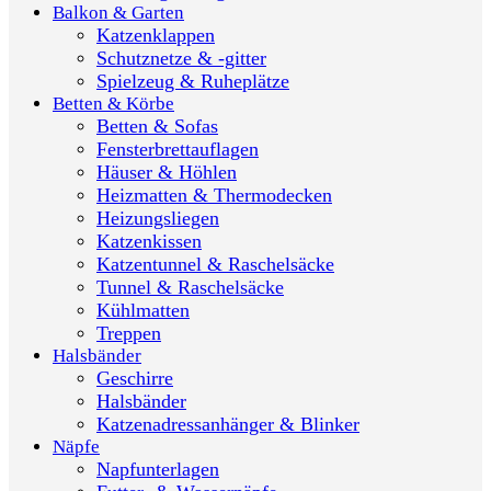
Balkon & Garten
Katzenklappen
Schutznetze & -gitter
Spielzeug & Ruheplätze
Betten & Körbe
Betten & Sofas
Fensterbrettauflagen
Häuser & Höhlen
Heizmatten & Thermodecken
Heizungsliegen
Katzenkissen
Katzentunnel & Raschelsäcke
Tunnel & Raschelsäcke
Kühlmatten
Treppen
Halsbänder
Geschirre
Halsbänder
Katzenadressanhänger & Blinker
Näpfe
Napfunterlagen