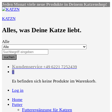
Jeden Monat viele neue Produkte in Deinem Katzenshop!
KATZN
Alles, was Deine Katze liebt.
Alle
suchen
Kundenservice
+49 6221 7252439
0
Es befinden sich keine Produkte im Warenkorb.
Log in
Home
Futter
Futterergänzung für Katzen