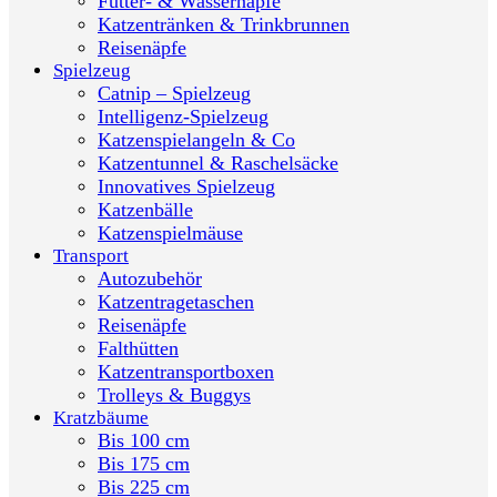
Futter- & Wassernäpfe
Katzentränken & Trinkbrunnen
Reisenäpfe
Spielzeug
Catnip – Spielzeug
Intelligenz-Spielzeug
Katzenspielangeln & Co
Katzentunnel & Raschelsäcke
Innovatives Spielzeug
Katzenbälle
Katzenspielmäuse
Transport
Autozubehör
Katzentragetaschen
Reisenäpfe
Falthütten
Katzentransportboxen
Trolleys & Buggys
Kratzbäume
Bis 100 cm
Bis 175 cm
Bis 225 cm