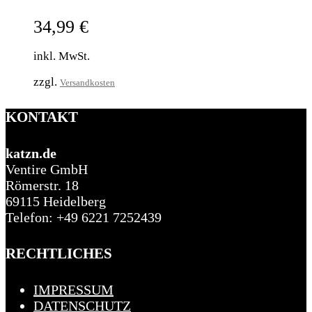
34,99
€
inkl. MwSt.
zzgl.
Versandkosten
KONTAKT
katzn.de
Ventire GmbH
Römerstr. 18
69115 Heidelberg
Telefon: +49 6221 7252439
RECHTLICHES
IMPRESSUM
DATENSCHUTZ