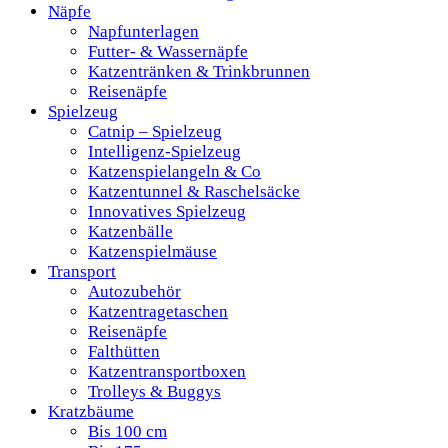
Näpfe
Napfunterlagen
Futter- & Wassernäpfe
Katzentränken & Trinkbrunnen
Reisenäpfe
Spielzeug
Catnip – Spielzeug
Intelligenz-Spielzeug
Katzenspielangeln & Co
Katzentunnel & Raschelsäcke
Innovatives Spielzeug
Katzenbälle
Katzenspielmäuse
Transport
Autozubehör
Katzentragetaschen
Reisenäpfe
Falthütten
Katzentransportboxen
Trolleys & Buggys
Kratzbäume
Bis 100 cm