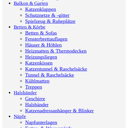
Balkon & Garten
Katzenklappen
Schutznetze & -gitter
Spielzeug & Ruheplätze
Betten & Körbe
Betten & Sofas
Fensterbrettauflagen
Häuser & Höhlen
Heizmatten & Thermodecken
Heizungsliegen
Katzenkissen
Katzentunnel & Raschelsäcke
Tunnel & Raschelsäcke
Kühlmatten
Treppen
Halsbänder
Geschirre
Halsbänder
Katzenadressanhänger & Blinker
Näpfe
Napfunterlagen