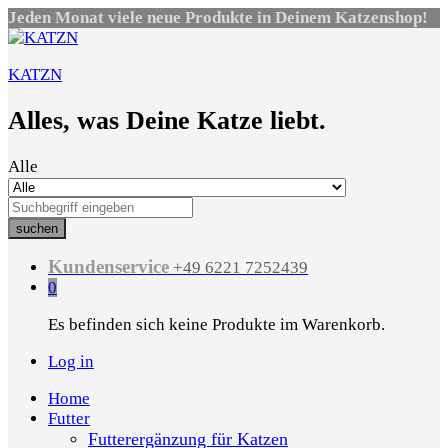
Jeden Monat viele neue Produkte in Deinem Katzenshop!
KATZN
Alles, was Deine Katze liebt.
Alle
suchen
Kundenservice
+49 6221 7252439
0
Es befinden sich keine Produkte im Warenkorb.
Log in
Home
Futter
Futterergänzung für Katzen