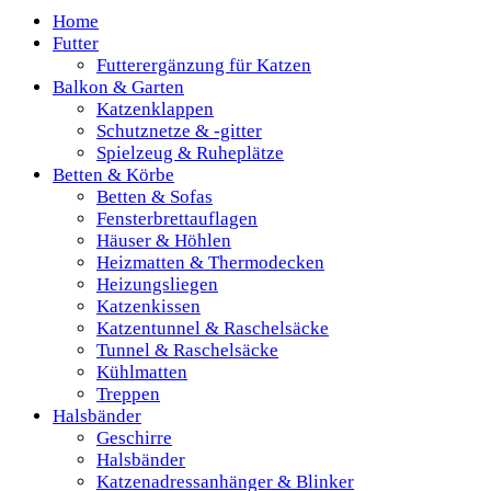
Home
Futter
Futterergänzung für Katzen
Balkon & Garten
Katzenklappen
Schutznetze & -gitter
Spielzeug & Ruheplätze
Betten & Körbe
Betten & Sofas
Fensterbrettauflagen
Häuser & Höhlen
Heizmatten & Thermodecken
Heizungsliegen
Katzenkissen
Katzentunnel & Raschelsäcke
Tunnel & Raschelsäcke
Kühlmatten
Treppen
Halsbänder
Geschirre
Halsbänder
Katzenadressanhänger & Blinker