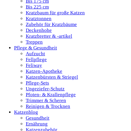
Bis 175 cm
Bis 225 cm
Kratzbaum für große Katzen
Kratztonnen
Zubehör für Kratzbäume
Deckenhohe
Kratzbretter & -artikel
Treppen
Pflege & Gesundheit
Aufzucht
Fellpflege
Feliway
Katzen-Apotheke
Katzenbürsten & Striegel
Pflege-Sets
Ungeziefer-Schutz
Pfoten- & Krallenpflege
Trimmer & Scheren
Reinigen & Trocknen
Katzenblog
Gesundheit
Ernährung
Katzenzubehör