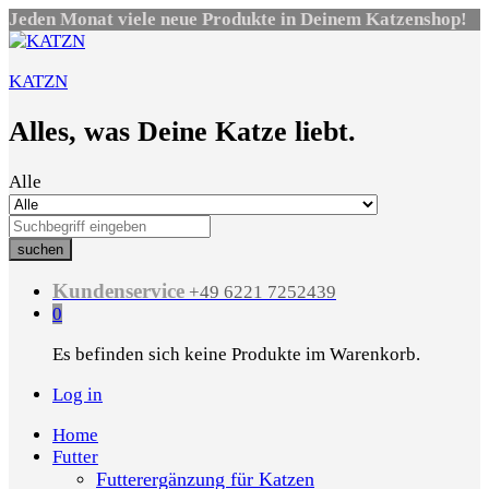
Jeden Monat viele neue Produkte in Deinem Katzenshop!
KATZN
Alles, was Deine Katze liebt.
Alle
suchen
Kundenservice
+49 6221 7252439
0
Es befinden sich keine Produkte im Warenkorb.
Log in
Home
Futter
Futterergänzung für Katzen