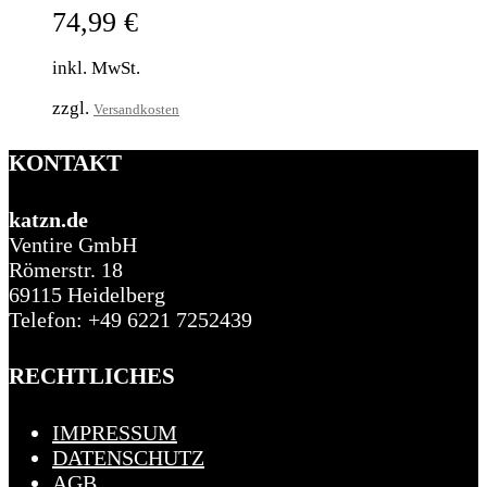
74,99
€
inkl. MwSt.
zzgl.
Versandkosten
KONTAKT
katzn.de
Ventire GmbH
Römerstr. 18
69115 Heidelberg
Telefon: +49 6221 7252439
RECHTLICHES
IMPRESSUM
DATENSCHUTZ
AGB