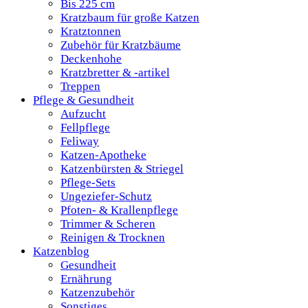
Bis 225 cm
Kratzbaum für große Katzen
Kratztonnen
Zubehör für Kratzbäume
Deckenhohe
Kratzbretter & -artikel
Treppen
Pflege & Gesundheit
Aufzucht
Fellpflege
Feliway
Katzen-Apotheke
Katzenbürsten & Striegel
Pflege-Sets
Ungeziefer-Schutz
Pfoten- & Krallenpflege
Trimmer & Scheren
Reinigen & Trocknen
Katzenblog
Gesundheit
Ernährung
Katzenzubehör
Sonstiges