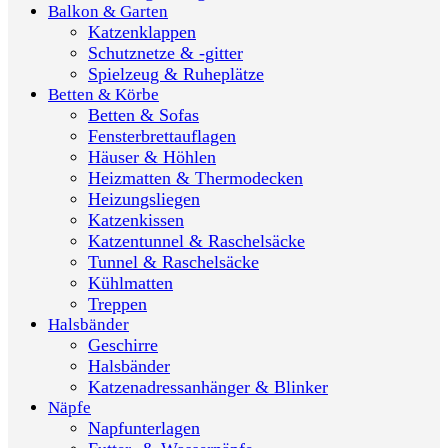
Balkon & Garten
Katzenklappen
Schutznetze & -gitter
Spielzeug & Ruheplätze
Betten & Körbe
Betten & Sofas
Fensterbrettauflagen
Häuser & Höhlen
Heizmatten & Thermodecken
Heizungsliegen
Katzenkissen
Katzentunnel & Raschelsäcke
Tunnel & Raschelsäcke
Kühlmatten
Treppen
Halsbänder
Geschirre
Halsbänder
Katzenadressanhänger & Blinker
Näpfe
Napfunterlagen