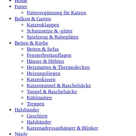
Home
Futter
Futterergänzung für Katzen
Balkon & Garten
Katzenklappen
Schutznetze & -gitter
Spielzeug & Ruheplätze
Betten & Körbe
Betten & Sofas
Fensterbrettauflagen
Häuser & Höhlen
Heizmatten & Thermodecken
Heizungsliegen
Katzenkissen
Katzentunnel & Raschelsäcke
Tunnel & Raschelsäcke
Kühlmatten
Treppen
Halsbänder
Geschirre
Halsbänder
Katzenadressanhänger & Blinker
Näpfe