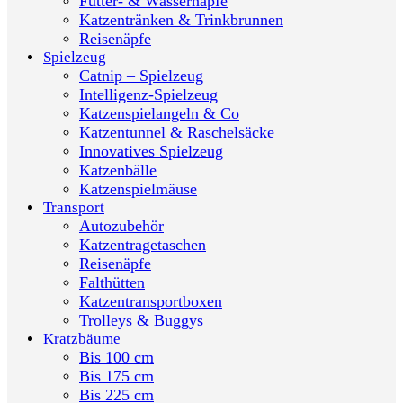
Futter- & Wassernäpfe
Katzentränken & Trinkbrunnen
Reisenäpfe
Spielzeug
Catnip – Spielzeug
Intelligenz-Spielzeug
Katzenspielangeln & Co
Katzentunnel & Raschelsäcke
Innovatives Spielzeug
Katzenbälle
Katzenspielmäuse
Transport
Autozubehör
Katzentragetaschen
Reisenäpfe
Falthütten
Katzentransportboxen
Trolleys & Buggys
Kratzbäume
Bis 100 cm
Bis 175 cm
Bis 225 cm