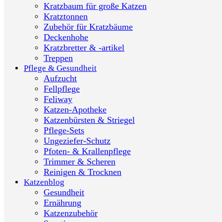
Kratzbaum für große Katzen
Kratztonnen
Zubehör für Kratzbäume
Deckenhohe
Kratzbretter & -artikel
Treppen
Pflege & Gesundheit
Aufzucht
Fellpflege
Feliway
Katzen-Apotheke
Katzenbürsten & Striegel
Pflege-Sets
Ungeziefer-Schutz
Pfoten- & Krallenpflege
Trimmer & Scheren
Reinigen & Trocknen
Katzenblog
Gesundheit
Ernährung
Katzenzubehör