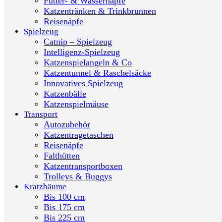
Futter- & Wassernäpfe
Katzentränken & Trinkbrunnen
Reisenäpfe
Spielzeug
Catnip – Spielzeug
Intelligenz-Spielzeug
Katzenspielangeln & Co
Katzentunnel & Raschelsäcke
Innovatives Spielzeug
Katzenbälle
Katzenspielmäuse
Transport
Autozubehör
Katzentragetaschen
Reisenäpfe
Falthütten
Katzentransportboxen
Trolleys & Buggys
Kratzbäume
Bis 100 cm
Bis 175 cm
Bis 225 cm