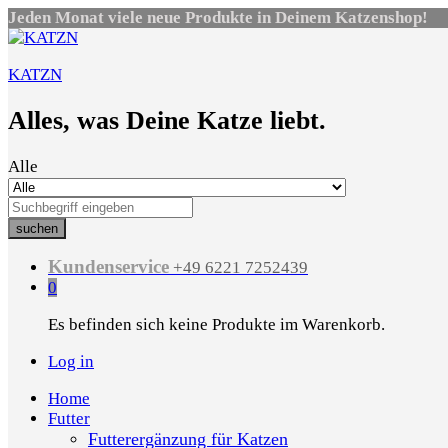
Jeden Monat viele neue Produkte in Deinem Katzenshop!
KATZN
Alles, was Deine Katze liebt.
Alle
suchen
Kundenservice
+49 6221 7252439
0
Es befinden sich keine Produkte im Warenkorb.
Log in
Home
Futter
Futterergänzung für Katzen