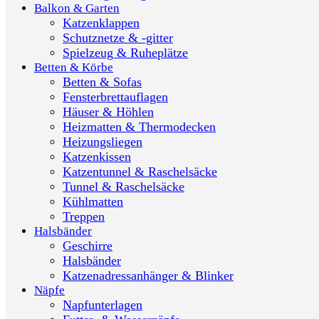
Balkon & Garten
Katzenklappen
Schutznetze & -gitter
Spielzeug & Ruheplätze
Betten & Körbe
Betten & Sofas
Fensterbrettauflagen
Häuser & Höhlen
Heizmatten & Thermodecken
Heizungsliegen
Katzenkissen
Katzentunnel & Raschelsäcke
Tunnel & Raschelsäcke
Kühlmatten
Treppen
Halsbänder
Geschirre
Halsbänder
Katzenadressanhänger & Blinker
Näpfe
Napfunterlagen