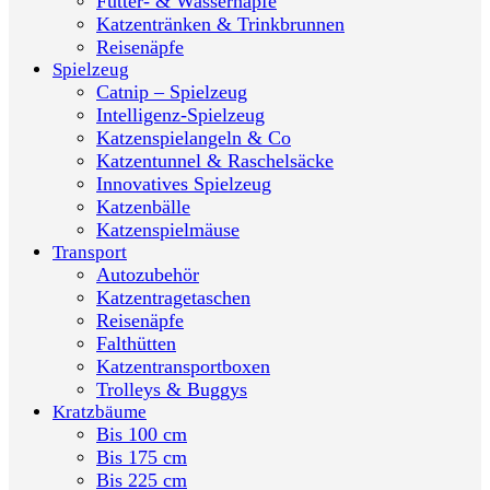
Futter- & Wassernäpfe
Katzentränken & Trinkbrunnen
Reisenäpfe
Spielzeug
Catnip – Spielzeug
Intelligenz-Spielzeug
Katzenspielangeln & Co
Katzentunnel & Raschelsäcke
Innovatives Spielzeug
Katzenbälle
Katzenspielmäuse
Transport
Autozubehör
Katzentragetaschen
Reisenäpfe
Falthütten
Katzentransportboxen
Trolleys & Buggys
Kratzbäume
Bis 100 cm
Bis 175 cm
Bis 225 cm