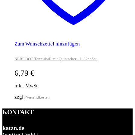
Zum Wunschzettel hinzufügen
NERF DOG Tennisball mit Quietscher – L / 2er Set
6,79
€
inkl. MwSt.
zzgl.
Versandkosten
KONTAKT
katzn.de
Ventire GmbH