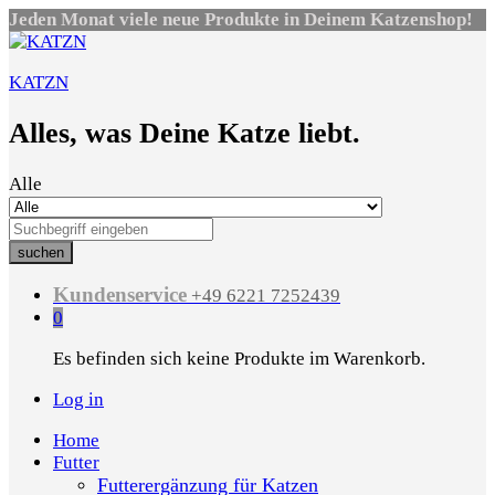
Jeden Monat viele neue Produkte in Deinem Katzenshop!
KATZN
Alles, was Deine Katze liebt.
Alle
suchen
Kundenservice
+49 6221 7252439
0
Es befinden sich keine Produkte im Warenkorb.
Log in
Home
Futter
Futterergänzung für Katzen