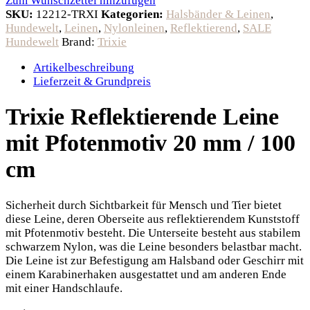
Zum Wunschzettel hinzufügen
SKU:
12212-TRXI
Kategorien:
Halsbänder & Leinen
,
Hundewelt
,
Leinen
,
Nylonleinen
,
Reflektierend
,
SALE
Hundewelt
Brand:
Trixie
Artikelbeschreibung
Lieferzeit & Grundpreis
Trixie Reflektierende Leine
mit Pfotenmotiv 20 mm / 100
cm
Sicherheit durch Sichtbarkeit für Mensch und Tier bietet
diese Leine, deren Oberseite aus reflektierendem Kunststoff
mit Pfotenmotiv besteht. Die Unterseite besteht aus stabilem
schwarzem Nylon, was die Leine besonders belastbar macht.
Die Leine ist zur Befestigung am Halsband oder Geschirr mit
einem Karabinerhaken ausgestattet und am anderen Ende
mit einer Handschlaufe.