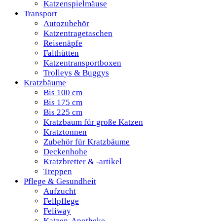
Katzenspielmäuse
Transport
Autozubehör
Katzentragetaschen
Reisenäpfe
Falthütten
Katzentransportboxen
Trolleys & Buggys
Kratzbäume
Bis 100 cm
Bis 175 cm
Bis 225 cm
Kratzbaum für große Katzen
Kratztonnen
Zubehör für Kratzbäume
Deckenhohe
Kratzbretter & -artikel
Treppen
Pflege & Gesundheit
Aufzucht
Fellpflege
Feliway
Katzen-Apotheke