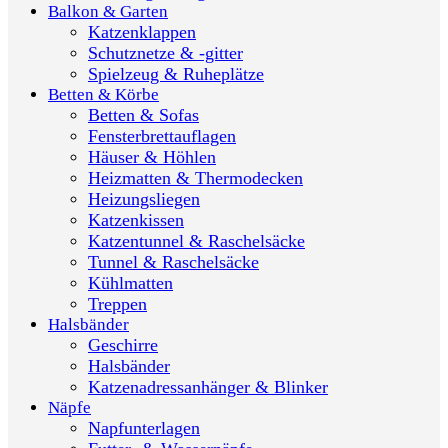
Balkon & Garten
Katzenklappen
Schutznetze & -gitter
Spielzeug & Ruheplätze
Betten & Körbe
Betten & Sofas
Fensterbrettauflagen
Häuser & Höhlen
Heizmatten & Thermodecken
Heizungsliegen
Katzenkissen
Katzentunnel & Raschelsäcke
Tunnel & Raschelsäcke
Kühlmatten
Treppen
Halsbänder
Geschirre
Halsbänder
Katzenadressanhänger & Blinker
Näpfe
Napfunterlagen